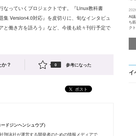
なっていくプロジェクトです。『Linux教科書
2026
AI
問題集 Version4.0対応』を皮切りに、旬なインタビュ
ち筋
アと働き方を語ろう』など、今後も続々刊行予定で
クト
たか？
参考になった
0
イ
ポスト
（コードジンヘンシュウブ）
株式会社翔泳社が運営する開発者のための情報メディアで