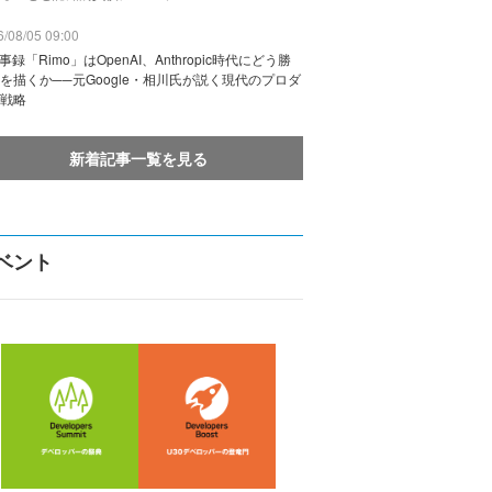
/08/05 09:00
議事録「Rimo」はOpenAI、Anthropic時代にどう勝
を描くか──元Google・相川氏が説く現代のプロダ
戦略
新着記事一覧を見る
ベント