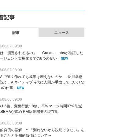
着記事
記事
ニュース
/08/07 09:00
は「測定されるもの」──Grafana Labsが検証した
エージェント実用化までの6つの疑い
NEW
/08/07 08:00
AIで速く作れても成果は増えないのか──及川卓也
説く、AIネイティブ時代に人間が手放してはいけな
つの仕事
NEW
/08/06 09:00
数1.6倍、変更行数1.8倍、平均マージ時間37%削減
ABEMAが進めるAI駆動開発の現在地
/08/06 08:00
的負債の誤解 〜「測れないから説明できない」を
ることと認知的負債について〜