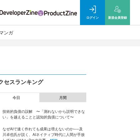
ログイン
新規
会員登録
マンガ
クセスランキング
今日
月間
技術的負債の誤解 〜「測れないから説明できな
い」を越えることと認知的負債について〜
なぜAIで速く作れても成果は増えないのか──及
川卓也氏が説く、AIネイティブ時代に人間が手放
してはいけない2つの仕事