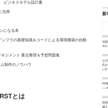
 ビジネスモデル設計書
と活用
新
マンになる本
2026
書 インフラの基礎知識＆コードによる環境構築の自動
信頼
AI
マネジメント 要点整理＆予想問題集
2026
なぜ
ゲーム制作のノウハウ
氏が
い2
2026
PR
──
FIRSTとは
2026
技術
越え