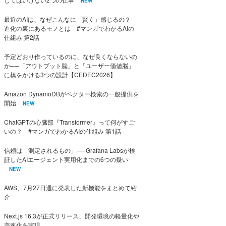
NEW
最近のAIは、なぜこんなに「賢く」感じるの？
進化の裏にあるモノとは #マンガでわかるAIの
仕組み 第2話
予定どおり作っているのに、なぜ良くならないの
か──「アウトプット脳」と「ユーザー価値脳」
に橋をかける3つの設計【CEDEC2026】
Amazon DynamoDBがベクター検索の一般提供を
開始
NEW
ChatGPTの心臓部『Transformer』って何がすご
いの？ #マンガでわかるAIの仕組み 第1話
信頼は「測定されるもの」──Grafana Labsが検
証したAIエージェント実用化までの6つの疑い
NEW
AWS、7月27日週に発表した新機能をまとめて紹
介
Next.js 16.3が正式リリース、開発環境の軽量化や
高速化を実現