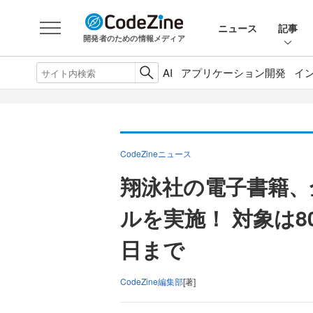
ニュース
記事
開発者のための情報メディア
AI
アプリケーション開発
イ
CodeZineニュース
翔泳社の電子書籍、
ルを実施！ 対象は8
日まで
CodeZine編集部
[著]