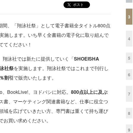
ポスト
3
期間、「翔泳社祭」として電子書籍全タイトル800点
を実施します。いち早く全書籍の電子化に取り組んで
4
ててください！
5
で、翔泳社では新たに提供していく「
SHOEISHA
泳社祭
を実施します。翔泳社祭ではこれまで刊行し
6
0％割引
で販売いたします。
o、BookLive!、ヨドバシに対応。
800点以上に及ぶ
7
ス書、マーケティング関連書籍など、仕事に役立つ
領域を広げていきたい方、専門書は重くて持ち運び
8
でお買い求めください。
9