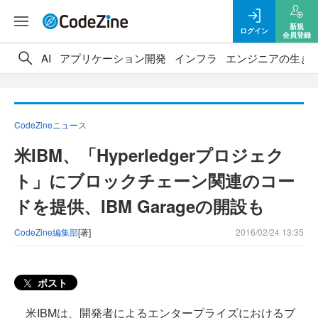
新規
ログイン
会員登録
AI
アプリケーション開発
インフラ
エンジニアの生き
CodeZineニュース
米IBM、「Hyperledgerプロジェク
ト」にブロックチェーン関連のコー
ドを提供、IBM Garageの開設も
CodeZine編集部
[著]
2016/02/24 13:35
ポスト
米IBMは、開発者によるエンタープライズにおけるブ