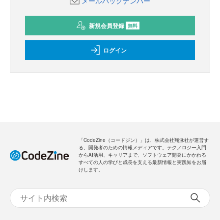
メールバックナンバー
新規会員登録
無料
ログイン
「CodeZine（コードジン）」は、株式会社翔泳社が運営す
る、開発者のための情報メディアです。テクノロジー入門
からAI活用、キャリアまで、ソフトウェア開発にかかわる
すべての人の学びと成長を支える最新情報と実践知をお届
けします。