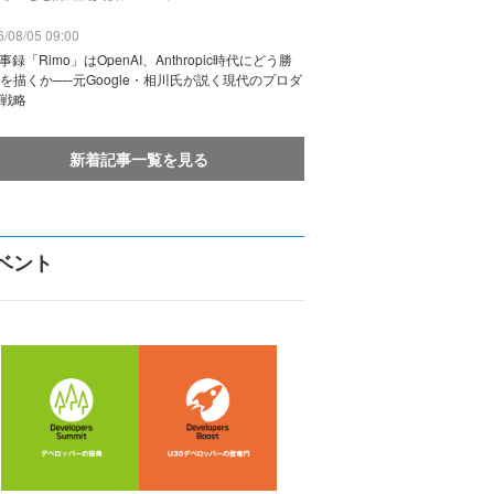
/08/05 09:00
議事録「Rimo」はOpenAI、Anthropic時代にどう勝
を描くか──元Google・相川氏が説く現代のプロダ
戦略
新着記事一覧を見る
ベント