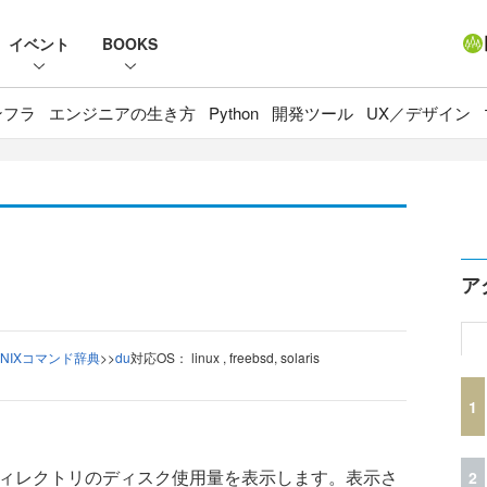
イベント
BOOKS
ンフラ
エンジニアの生き方
Python
開発ツール
UX／デザイン
ア
UNIXコマンド辞典
>
>
du
対応OS： linux , freebsd, solaris
1
ィレクトリのディスク使用量を表示します。表示さ
2