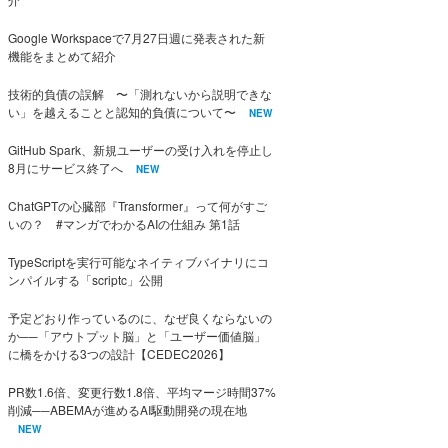
Google Workspaceで7月27日週に発表された新
機能をまとめて紹介
技術的負債の誤解 〜「測れないから説明できな
い」を越えることと認知的負債について〜
NEW
GitHub Spark、新規ユーザーの受け入れを停止し
8月にサービス終了へ
NEW
ChatGPTの心臓部『Transformer』って何がすご
いの？ #マンガでわかるAIの仕組み 第1話
TypeScriptを実行可能なネイティブバイナリにコ
ンパイルする「scriptc」公開
予定どおり作っているのに、なぜ良くならないの
か──「アウトプット脳」と「ユーザー価値脳」
に橋をかける3つの設計【CEDEC2026】
PR数1.6倍、変更行数1.8倍、平均マージ時間37%
削減──ABEMAが進めるAI駆動開発の現在地
NEW