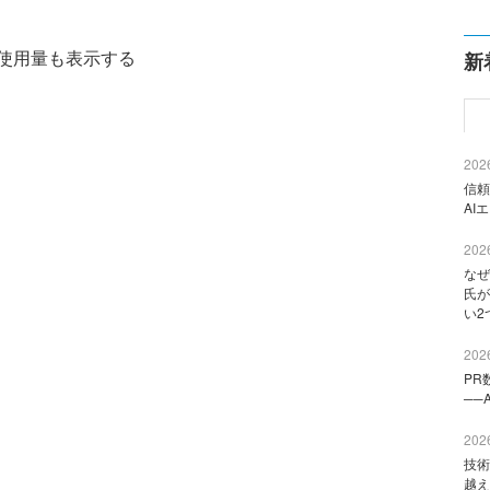
使用量も表示する
新
2026
信頼
AI
2026
なぜ
氏が
い2
2026
PR
──
2026
技術
越え