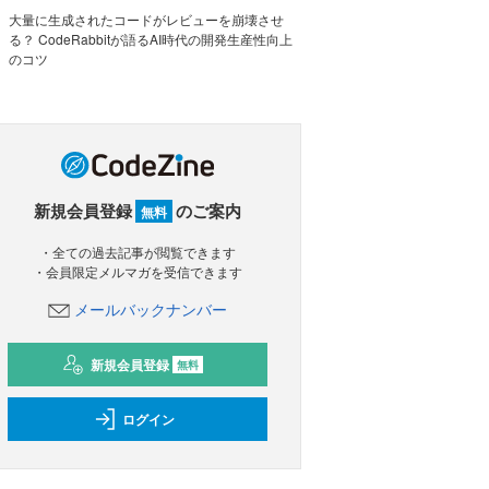
大量に生成されたコードがレビューを崩壊させ
る？ CodeRabbitが語るAI時代の開発生産性向上
のコツ
新規会員登録
のご案内
無料
・全ての過去記事が閲覧できます
・会員限定メルマガを受信できます
メールバックナンバー
新規会員登録
無料
ログイン