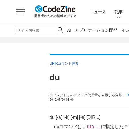
ニュース
記事
開発者のための情報メディア
AI
アプリケーション開発
イ
UNIXコマンド辞典
du
ディレクトリのディスク使用量を表示する
分類：
2015/05/20 08:00
du [-a] [-k] [-m] [-s] [DIR...]
duコマンドは、
に指定したデ
DIR...