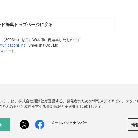
マンド辞典トップページに戻る
」（2003年）を元にWeb用に再編集したものです
unications Inc.
, Shoeisha Co., Ltd.
キスパート」
ードジン）」は、株式会社翔泳社が運営する、開発者のための情報メディアです。テク
ての人の学びと成長を支える最新情報と実践知をお届けします。
メールバックナンバー
寄
録