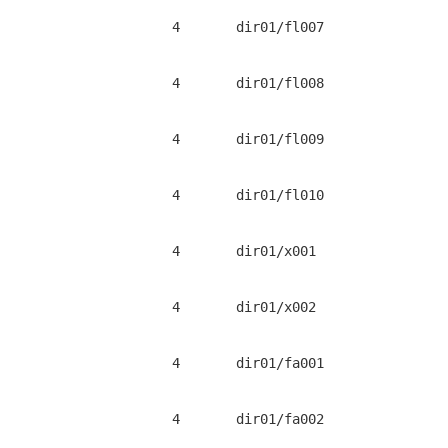
4       dir01/fl007 
4       dir01/fl008 
4       dir01/fl009 
4       dir01/fl010 
4       dir01/x001 
4       dir01/x002 
4       dir01/fa001 
4       dir01/fa002 