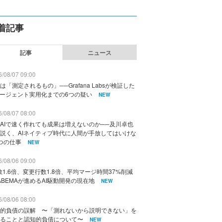
着記事
記事
ニュース
/08/07 09:00
は「測定されるもの」──Grafana Labsが検証した
エージェント実用化までの6つの疑い
NEW
/08/07 08:00
AIで速く作れても成果は増えないのか──及川卓也
説く、AIネイティブ時代に人間が手放してはいけな
つの仕事
NEW
/08/06 09:00
数1.6倍、変更行数1.8倍、平均マージ時間37%削減
ABEMAが進めるAI駆動開発の現在地
NEW
/08/06 08:00
的負債の誤解 〜「測れないから説明できない」を
ることと認知的負債について〜
NEW