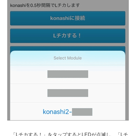
「Lチカする！」をタップするとLEDが点滅し、「Lチ