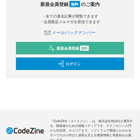
新規会員登録
のご案内
無料
・全ての過去記事が閲覧できます
・会員限定メルマガを受信できます
メールバックナンバー
新規会員登録
無料
ログイン
「CodeZine（コードジン）」は、株式会社翔泳社が運営す
る、開発者のための情報メディアです。テクノロジー入門
からAI活用、キャリアまで、ソフトウェア開発にかかわる
すべての人の学びと成長を支える最新情報と実践知をお届
けします。