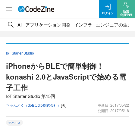
新規
ログイン
会員登録
AI
アプリケーション開発
インフラ
エンジニアの生き
IoT Starter Studio
iPhoneからBLEで簡単制御！
konashi 2.0とJavaScriptで始める電
子工作
IoT Starter Studio 第15回
ちゃんとく（dotstudio株式会社）
[著]
更新日: 2017/05/22
公開日: 2017/05/18
デバイス