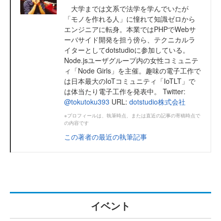
大学までは文系で法学を学んでいたが
「モノを作れる人」に憧れて知識ゼロから
エンジニアに転身。本業ではPHPでWebサ
ーバサイド開発を担う傍ら、テクニカルラ
イターとしてdotstudioに参加している。
Node.jsユーザグループ内の女性コミュニテ
ィ「Node Girls」を主催。趣味の電子工作で
は日本最大のIoTコミュニティ「IoTLT」で
は体当たり電子工作を発表中。 Twitter:
@tokutoku393
URL:
dotstudio株式会社
※プロフィールは、執筆時点、または直近の記事の寄稿時点で
の内容です
この著者の最近の執筆記事
イベント