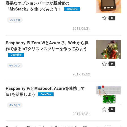
容易なオプションパーツが新感覚の
「M5Stack」を使ってみよう！
CodeZine
0
デバイス
2018/05/31
Raspberry Pi Zero WとAzureで、Webから操
作できるIoTクリスマスツリーを作ってみよう
CodeZine
0
デバイス
2017/12/22
Raspberry PiとMicrosoft Azureを連携して
IoTを活用しよう
CodeZine
デバイス
0
2017/12/21