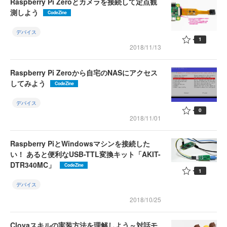
Raspberry Pi Zeroとカメラを接続して定点観
測しよう
CodeZine
デバイス
1
2018/11/13
Raspberry Pi Zeroから自宅のNASにアクセス
してみよう
CodeZine
デバイス
0
2018/11/01
Raspberry PiとWindowsマシンを接続した
い！ あると便利なUSB-TTL変換キット「AKIT-
DTR340MC」
CodeZine
1
デバイス
2018/10/25
Clovaスキルの実装方法を理解しよう～対話モ