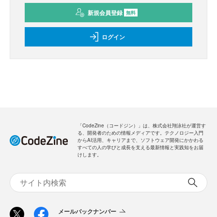
新規会員登録
無料
ログイン
「CodeZine（コードジン）」は、株式会社翔泳社が運営す
る、開発者のための情報メディアです。テクノロジー入門
からAI活用、キャリアまで、ソフトウェア開発にかかわる
すべての人の学びと成長を支える最新情報と実践知をお届
けします。
メールバックナンバー