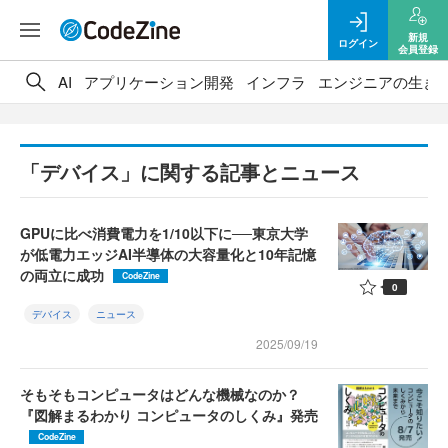
新規
ログイン
会員登録
AI
アプリケーション開発
インフラ
エンジニアの生き
「デバイス」に関する記事とニュース
GPUに比べ消費電力を1/10以下に──東京大学
が低電力エッジAI半導体の大容量化と10年記憶
の両立に成功
CodeZine
0
デバイス
ニュース
2025/09/19
そもそもコンピュータはどんな機械なのか？
『図解まるわかり コンピュータのしくみ』発売
CodeZine