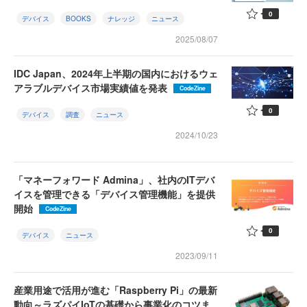
0
デバイス
BOOKS
ナレッジ
ニュース
2025/08/07
IDC Japan、2024年上半期の国内におけるウェ
アラブルデバイス市場実績値を発表
CodeZine
0
デバイス
調査
ニュース
2024/10/23
「マネーフォワード Admina」、社内のITデバ
イスを管理できる「デバイス管理機能」を提供
開始
CodeZine
0
デバイス
ニュース
2023/09/11
産業用途で活用が進む「Raspberry Pi」の最新
動向～ラズパイIoTの基礎から事業化のコツま