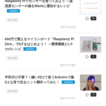
Raspberry Piでセンサーを使ってみよう ～温
湿度センサーの値をSlackに通知するレシピ
CodeZine
0
デバイス
2017/12/19
650円で買えるマイコンボード「Raspberry Pi
Zero」でIoTをはじめよう！ ～環境構築とLチ
カのレシピ
CodeZine
1
デバイス
2017/11/29
半田付け不要？！縫い付けて使うArduinoで激
iLLな音で光るニット帽作ってみた！
CodeZine
デバイス
1
2017/11/17