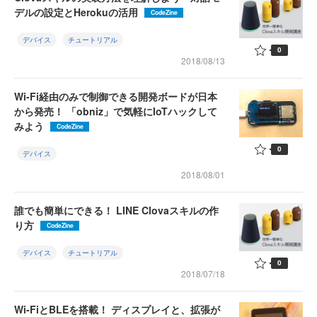
デルの設定とHerokuの活用
CodeZine
デバイス
チュートリアル
0
2018/08/13
Wi-Fi経由のみで制御できる開発ボードが日本
から発売！ 「obniz」で気軽にIoTハックして
みよう
CodeZine
0
デバイス
2018/08/01
誰でも簡単にできる！ LINE Clovaスキルの作
り方
CodeZine
デバイス
チュートリアル
0
2018/07/18
Wi-FiとBLEを搭載！ ディスプレイと、拡張が