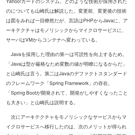
Yahoo!カードのシステム。どのような技術が採用された
のについても山崎氏は解説した。変更前、変更後の技術
は図をみれば一目瞭然だが、言語はPHPからJavaに、ア
ーキテクチャはモノリシックからマイクロサービスに、
サーバはVMからコンテナへ変わっている。
Javaを採用した理由の第一は可読性を向上するため。
「Javaは型が厳格なため変数の値が明瞭になるからだ」
と山崎氏は言う。第二はJavaのデファクトスタンダード
のフレームワーク「Spring Framework」の存在。
「Spring Bootが開発されて、開発がしやすくなったこと
も大きい」と山崎氏は説明する。
次にアーキテクチャをモノリシックなサービスからマ
イクロサービスへ移行したのは、次のメリットが得られ