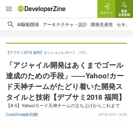
新規
ログイン
会員登録
AI駆動開発
アーキテクチャ・設計
開発生産性
セキュ
【デブサミ2018 福岡】セッションレポート
（AD）
「アジャイル開発はあくまでゴール
達成のための手段」――Yahoo!カー
ド天神チームがたどり着いた開発ス
タイルと技術【デブサミ2018 福岡】
【A-5】Yahoo!カード天神チームの立ち上げからこれまで
CodeZine編集部
[著]
2018/10/01 14:00