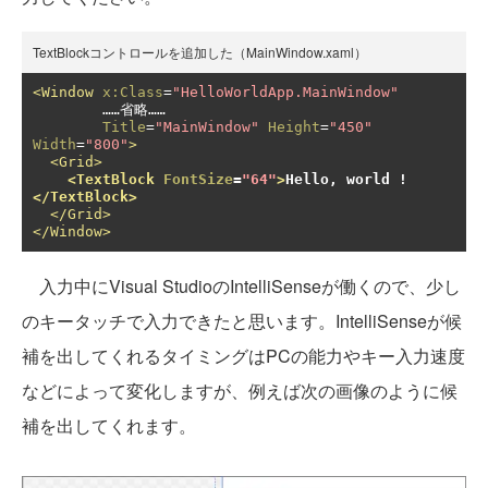
TextBlockコントロールを追加した（MainWindow.xaml）
<Window
x:Class
=
"HelloWorldApp.MainWindow"
        ……省略……

Title
=
"MainWindow"
Height
=
"450"
Width
=
"800"
>
<Grid>
<TextBlock
FontSize
=
"64"
>
Hello, world !
</TextBlock>
</Grid>
</Window>
入力中にVisual StudioのIntelliSenseが働くので、少し
のキータッチで入力できたと思います。IntelliSenseが候
補を出してくれるタイミングはPCの能力やキー入力速度
などによって変化しますが、例えば次の画像のように候
補を出してくれます。