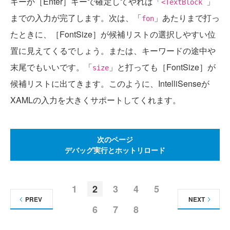
キーか［Enter］キーで確定してやれば「
」
<TextBlock
までの入力が完了します。次は、「
」あたりまで打っ
fon
たときに、［FontSize］が候補リストの選択しやすい位
置に見えてくるでしょう。または、キーワードの途中や
末尾でもいいです。「
」と打っても［FontSize］が
size
候補リストに出てきます。このように、IntelliSenseが
XAMLの入力を大きくサポートしてくれます。
次のページ
デバッグ実行とホットリロード
1
2
3
4
5
PREV
NEXT
6
7
8