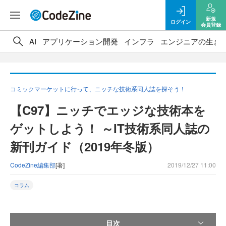
新規
ログイン
会員登録
AI
アプリケーション開発
インフラ
エンジニアの生き
コミックマーケットに行って、ニッチな技術系同人誌を探そう！
【C97】ニッチでエッジな技術本を
ゲットしよう！ ～IT技術系同人誌の
新刊ガイド（2019年冬版）
CodeZine編集部
[著]
2019/12/27 11:00
コラム
目次