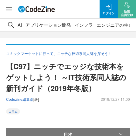
新規
ログイン
会員登録
AI
アプリケーション開発
インフラ
エンジニアの生き
コミックマーケットに行って、ニッチな技術系同人誌を探そう！
【C97】ニッチでエッジな技術本を
ゲットしよう！ ～IT技術系同人誌の
新刊ガイド（2019年冬版）
CodeZine編集部
[著]
2019/12/27 11:00
コラム
目次