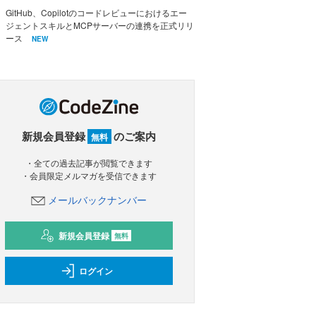
GitHub、Copilotのコードレビューにおけるエー
ジェントスキルとMCPサーバーの連携を正式リリ
ース
NEW
新規会員登録
のご案内
無料
・全ての過去記事が閲覧できます
・会員限定メルマガを受信できます
メールバックナンバー
新規会員登録
無料
ログイン