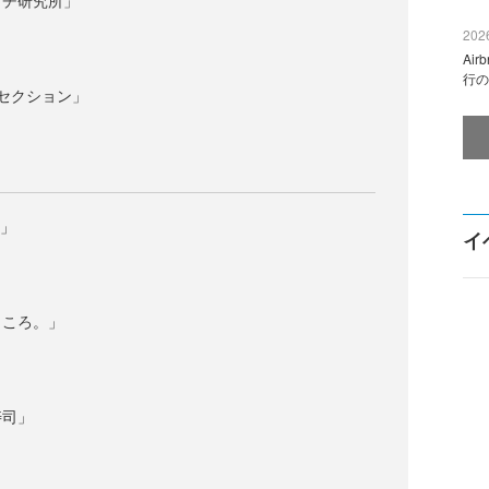
ッチ研究所」
2026
Ai
行の
セクション」
n」
イ
ところ。」
寿司」