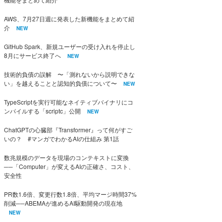
AWS、7月27日週に発表した新機能をまとめて紹
介
NEW
GitHub Spark、新規ユーザーの受け入れを停止し
8月にサービス終了へ
NEW
技術的負債の誤解 〜「測れないから説明できな
い」を越えることと認知的負債について〜
NEW
TypeScriptを実行可能なネイティブバイナリにコ
ンパイルする「scriptc」公開
NEW
ChatGPTの心臓部『Transformer』って何がすご
いの？ #マンガでわかるAIの仕組み 第1話
数兆規模のデータを現場のコンテキストに変換
──「Computer」が変えるAIの正確さ、コスト、
安全性
PR数1.6倍、変更行数1.8倍、平均マージ時間37%
削減──ABEMAが進めるAI駆動開発の現在地
NEW