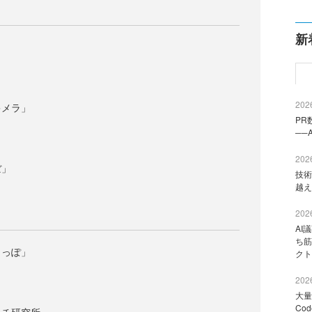
新
2026
キメラ」
PR
──
2026
ぼ」
技術
越え
2026
AI
ち筋
しっぽ」
クト
2026
大量
Co