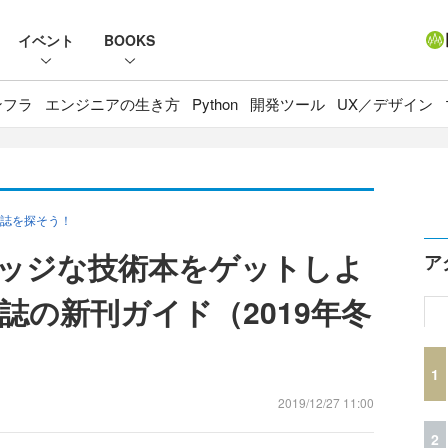
イベント
BOOKS
ンフラ
エンジニアの生き方
Python
開発ツール
UX／デザイン
誌を探そう！
エッジな技術本をゲットしよ
ア
人誌の新刊ガイド（2019年冬
1
2019/12/27 11:00
2