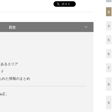
ポスト
3
4
目次
5
6
くあるエリア
7
イド
寄せられた情報のまとめ
8
AuZ」
9