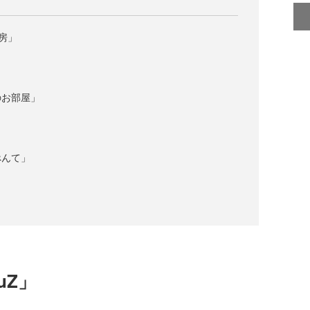
房」
のお部屋」
ぺんて」
uZ」