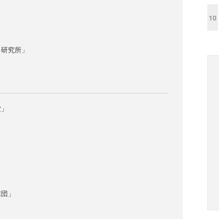
」
10
ク研究所」
堂」
信団」