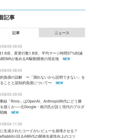
着記事
記事
ニュース
/08/06 09:00
数1.6倍、変更行数1.8倍、平均マージ時間37%削減
ABEMAが進めるAI駆動開発の現在地
NEW
/08/06 08:00
的負債の誤解 〜「測れないから説明できない」を
ることと認知的負債について〜
NEW
/08/05 09:00
議事録「Rimo」はOpenAI、Anthropic時代にどう勝
を描くか──元Google・相川氏が説く現代のプロダ
戦略
NEW
/08/04 11:00
に生成されたコードがレビューを崩壊させる？
deRabbitが語るAI時代の開発生産性向上のコツ