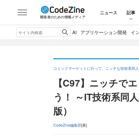
ニュース
記事
開発者のための情報メディア
AI
アプリケーション開発
イ
コミックマーケットに行って、ニッチな技術系同人
【C97】ニッチで
う！ ～IT技術系同
版）
CodeZine編集部
[著]