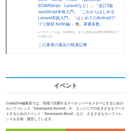
ECMAScript、Laravelなど）
」「
改訂3版
JavaScript本格入門
」「
これからはじめる
Laravel実践入門
」「
はじめてのAndroidア
プリ開発 Kotlin編
」他、
著書多数
。
※プロフィールは、執筆時点、または直近の記事の寄稿時点で
の内容です
この著者の最近の執筆記事
イベント
CodeZine編集部では、現場で活躍するデベロッパーをスターにするための
カンファレンス「Developers Summit」や、エンジニアの生きざまをブース
トするためのイベント「Developers Boost」など、さまざまなカンファレ
ンスを企画・運営しています。