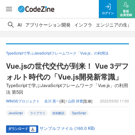
新規
ログイン
会員登録
AI
アプリケーション開発
インフラ
エンジニアの生き
TypeScriptで学ぶJavaScriptフレームワーク「Vue.js」の利用法
Vue.jsの世代交代が到来！ Vue 3デフ
ォルト時代の「Vue.js開発新常識」
TypeScriptで学ぶJavaScriptフレームワーク「Vue.js」の利用
法 第5回
WINGSプロジェクト 吉川 英一
[著] /
山田 祥寛
[監修]
2022/03/02 11:00
JavaScript
ライブラリ
技術解説
TypeScript
サンプルファイル (160.0 KB)
ダウンロード