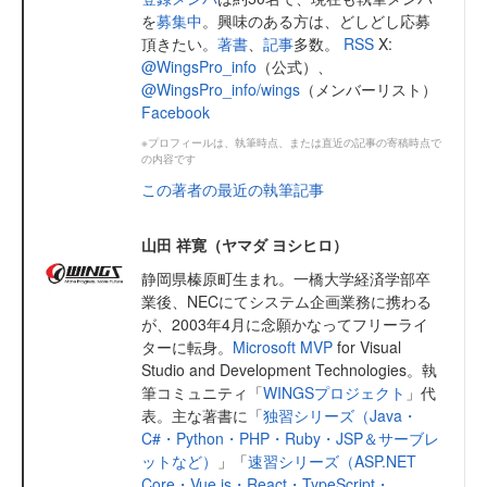
を
募集中
。興味のある方は、どしどし応募
頂きたい。
著書
、
記事
多数。
RSS
X:
@WingsPro_info
（公式）、
@WingsPro_info/wings
（メンバーリスト）
Facebook
※プロフィールは、執筆時点、または直近の記事の寄稿時点で
の内容です
この著者の最近の執筆記事
山田 祥寛（ヤマダ ヨシヒロ）
静岡県榛原町生まれ。一橋大学経済学部卒
業後、NECにてシステム企画業務に携わる
が、2003年4月に念願かなってフリーライ
ターに転身。
Microsoft MVP
for Visual
Studio and Development Technologies。執
筆コミュニティ「
WINGSプロジェクト
」代
表。主な著書に「
独習シリーズ（Java・
C#・Python・PHP・Ruby・JSP＆サーブレ
ットなど）
」「
速習シリーズ（ASP.NET
Core・Vue.js・React・TypeScript・