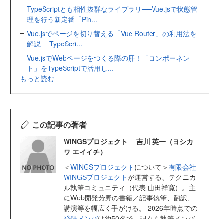
TypeScriptとも相性抜群なライブラリ──Vue.jsで状態管
理を行う新定番「Pin...
Vue.jsでページを切り替える「Vue Router」の利用法を
解説！ TypeScri...
Vue.jsでWebページをつくる際の肝！「コンポーネン
ト」をTypeScriptで活用し...
もっと読む
この記事の著者
WINGSプロジェクト 吉川 英一（ヨシカ
ワ エイイチ）
＜
WINGSプロジェクト
について＞
有限会社
WINGSプロジェクト
が運営する、テクニカ
ル執筆コミュニティ（代表 山田祥寛）。主
にWeb開発分野の書籍／記事執筆、翻訳、
講演等を幅広く手がける。 2026年時点での
登録メンバ
は約50名で、現在も執筆メンバ