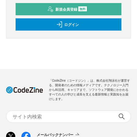
新規会員登録
無料
ログイン
「CodeZine（コードジン）」は、株式会社翔泳社が運営す
る、開発者のための情報メディアです。テクノロジー入門
からAI活用、キャリアまで、ソフトウェア開発にかかわる
すべての人の学びと成長を支える最新情報と実践知をお届
けします。
メールバックナンバー