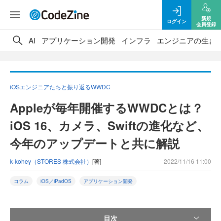
新規
ログイン
会員登録
AI
アプリケーション開発
インフラ
エンジニアの生き
iOSエンジニアたちと振り返るWWDC
Appleが毎年開催するWWDCとは？
iOS 16、カメラ、Swiftの進化など、
今年のアップデートと共に解説
k-kohey（STORES 株式会社）
[著]
2022/11/16 11:00
コラム
iOS／iPadOS
アプリケーション開発
目次