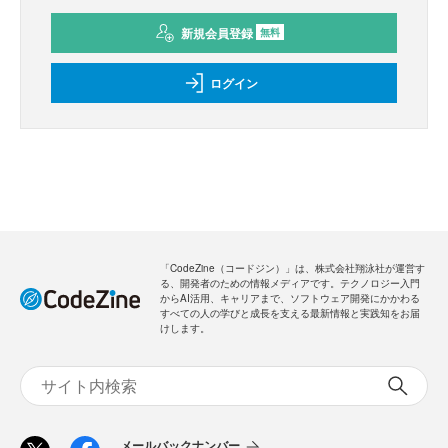
新規会員登録
無料
ログイン
「CodeZine（コードジン）」は、株式会社翔泳社が運営す
る、開発者のための情報メディアです。テクノロジー入門
からAI活用、キャリアまで、ソフトウェア開発にかかわる
すべての人の学びと成長を支える最新情報と実践知をお届
けします。
メールバックナンバー