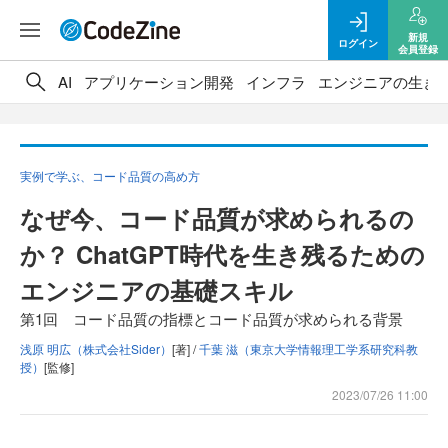
新規
ログイン
会員登録
AI
アプリケーション開発
インフラ
エンジニアの生き
実例で学ぶ、コード品質の高め方
なぜ今、コード品質が求められるの
か？ ChatGPT時代を生き残るための
エンジニアの基礎スキル
第1回 コード品質の指標とコード品質が求められる背景
浅原 明広（株式会社Sider）
[著] /
千葉 滋（東京大学情報理工学系研究科教
授）
[監修]
2023/07/26 11:00