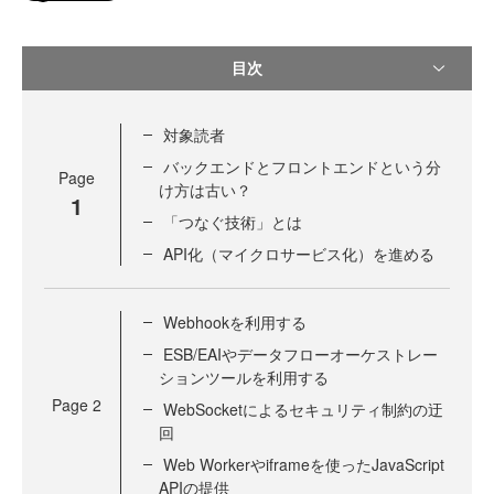
目次
対象読者
バックエンドとフロントエンドという分
Page
け方は古い？
1
「つなぐ技術」とは
API化（マイクロサービス化）を進める
Webhookを利用する
ESB/EAIやデータフローオーケストレー
ションツールを利用する
Page
2
WebSocketによるセキュリティ制約の迂
回
Web Workerやiframeを使ったJavaScript
APIの提供