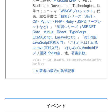
ターに転身。
Microsoft MVP
for Visual
Studio and Development Technologies。執
筆コミュニティ「
WINGSプロジェクト
」代
表。主な著書に「
独習シリーズ（Java・
C#・Python・PHP・Ruby・JSP＆サーブレ
ットなど）
」「
速習シリーズ（ASP.NET
Core・Vue.js・React・TypeScript・
ECMAScript、Laravelなど）
」「
改訂3版
JavaScript本格入門
」「
これからはじめる
Laravel実践入門
」「
はじめてのAndroidア
プリ開発 Kotlin編
」他、
著書多数
。
※プロフィールは、執筆時点、または直近の記事の寄稿時点で
の内容です
この著者の最近の執筆記事
イベント