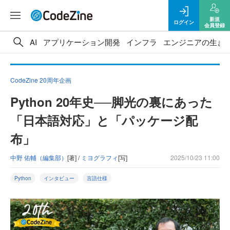
新規
ログイン
会員登録
AI
アプリケーション開発
インフラ
エンジニアの生き
CodeZine 20周年企画
Python 20年史──脚光の裏にあった
「日本語対応」と「パッケージ配
布」
中野 佑輔（編集部）
[著] /
ミヨグラフィ
[写]
2025/10/23 11:00
Python
インタビュー
言語仕様