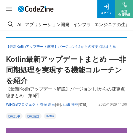
新規
ログイン
会員登録
AI
アプリケーション開発
インフラ
エンジニアの生き
【最新Kotlinアップデート解説】バージョン1.1からの変更点総まとめ
Kotlin最新アップデートまとめ ──非
同期処理を実現する機能コルーチン
を紹介
【最新Kotlinアップデート解説】バージョン1.1からの変更点
総まとめ 第5回
WINGSプロジェクト 齊藤 新三
[著] /
山田 祥寛
[監修]
2025/10/29 11:00
技術記事
技術解説
Kotlin