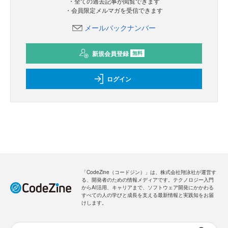
・全ての過去記事が閲覧できます
・会員限定メルマガを受信できます
メールバックナンバー
新規会員登録
無料
ログイン
「CodeZine（コードジン）」は、株式会社翔泳社が運営す
る、開発者のための情報メディアです。テクノロジー入門
からAI活用、キャリアまで、ソフトウェア開発にかかわる
すべての人の学びと成長を支える最新情報と実践知をお届
けします。