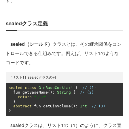
す。
sealedクラス定義
sealed
（シールド）
クラスとは、その継承関係をコン
トロールできる仕組みです。例えば、リスト1のような
コードです。
［リスト1］sealedクラスの例
sealed
class
GinBaseCocktail
{
// (1)
  fun getBaseName
():
String
{
// (2)
return
"ジン"
}
abstract
 fun getGinVolume
():
Int
// (3)
}
sealedクラスは、リスト1の（1）のように、クラス宣