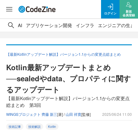
新規
ログイン
会員登録
AI
アプリケーション開発
インフラ
エンジニアの生き
【最新Kotlinアップデート解説】バージョン1.1からの変更点総まとめ
Kotlin最新アップデートまとめ
──sealedやdata、プロパティに関す
るアップデート
【最新Kotlinアップデート解説】バージョン1.1からの変更点
総まとめ 第3回
WINGSプロジェクト 齊藤 新三
[著] /
山田 祥寛
[監修]
2025/06/24 11:00
技術記事
技術解説
Kotlin