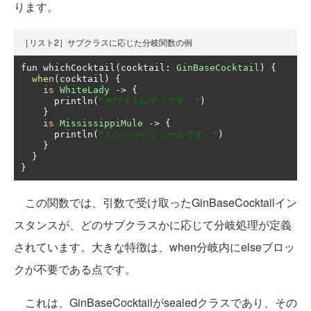
ります。
［リスト2］サブクラスに応じた分岐関数の例
fun whichCocktail
(
cocktail
:
GinBaseCocktail
)
{
when
(
cocktail
)
{
is
WhiteLady
->
{
      println
(
"ホワイトレディです。"
)
}
is
MississippiMule
->
{
      println
(
"ミシシッピミュールです。"
)
}
}
}
この関数では、引数で受け取ったGinBaseCocktailイン
スタンスが、どのサブクラスかに応じて分岐処理が定義
されています。大きな特徴は、when分岐内にelseブロッ
クが不要である点です。
これは、GinBaseCocktailがsealedクラスであり、その