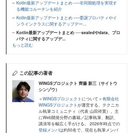
Kotlin最新アップデートまとめ ──非同期処理を実現す
る機能コルーチンを紹介
Kotlin最新アップデートまとめ ──委譲プロパティやイ
ンラインクラスに関するアップデー...
Kotlin最新アップデートまとめ ──sealedやdata、プロ
パティに関するアップデ...
もっと読む
この記事の著者
WINGSプロジェクト 齊藤 新三（サイトウ
シンゾウ）
＜
WINGSプロジェクト
について＞
有限会社
WINGSプロジェクト
が運営する、テクニカ
ル執筆コミュニティ（代表 山田祥寛）。主
にWeb開発分野の書籍／記事執筆、翻訳、
講演等を幅広く手がける。 2026年時点での
登録メンバ
は約50名で、現在も執筆メンバ