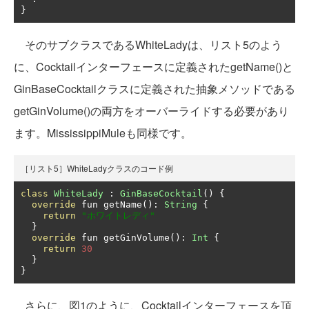
}
そのサブクラスであるWhiteLadyは、リスト5のよう
に、Cocktailインターフェースに定義されたgetName()と
GinBaseCocktailクラスに定義された抽象メソッドである
getGinVolume()の両方をオーバーライドする必要があり
ます。MississippiMuleも同様です。
［リスト5］WhiteLadyクラスのコード例
class
WhiteLady
:
GinBaseCocktail
()
{
override
 fun getName
():
String
{
return
"ホワイトレディ"
}
override
 fun getGinVolume
():
Int
{
return
30
}
}
さらに、図1のように、Cocktailインターフェースを頂