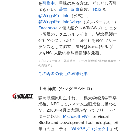
を
募集中
。興味のある方は、どしどし応募
頂きたい。
著書
、
記事
多数。
RSS
X:
@WingsPro_info
（公式）、
@WingsPro_info/wings
（メンバーリスト）
Facebook
＜個人紹介＞WINGSプロジェク
ト所属のテクニカルライター。Web系製作
会社のシステム部門、SI会社を経てフリー
ランスとして独立。屋号はSarva(サルヴ
ァ)｡HAL大阪の非常勤講師を兼務。
※プロフィールは、執筆時点、または直近の記事の寄稿時点で
の内容です
この著者の最近の執筆記事
山田 祥寛（ヤマダ ヨシヒロ）
静岡県榛原町生まれ。一橋大学経済学部卒
業後、NECにてシステム企画業務に携わる
が、2003年4月に念願かなってフリーライ
ターに転身。
Microsoft MVP
for Visual
Studio and Development Technologies。執
筆コミュニティ「
WINGSプロジェクト
」代