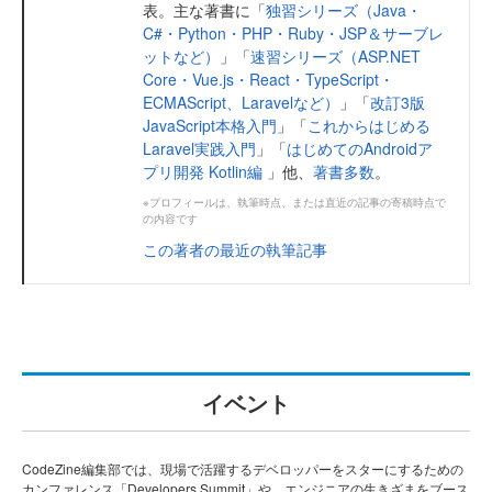
表。主な著書に「
独習シリーズ（Java・
C#・Python・PHP・Ruby・JSP＆サーブレ
ットなど）
」「
速習シリーズ（ASP.NET
Core・Vue.js・React・TypeScript・
ECMAScript、Laravelなど）
」「
改訂3版
JavaScript本格入門
」「
これからはじめる
Laravel実践入門
」「
はじめてのAndroidア
プリ開発 Kotlin編
」他、
著書多数
。
※プロフィールは、執筆時点、または直近の記事の寄稿時点で
の内容です
この著者の最近の執筆記事
イベント
CodeZine編集部では、現場で活躍するデベロッパーをスターにするための
カンファレンス「Developers Summit」や、エンジニアの生きざまをブース