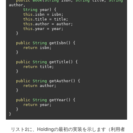
public
Book
(
String
 isbn
,
String
 title
,
String
author
,
String
 year
)
{
this
.
isbn 
=
 isbn
;
this
.
title 
=
 title
;
this
.
author 
=
 author
;
this
.
year 
=
 year
;
}
public
String
 getIsbn
()
{
return
 isbn
;
}
public
String
 getTitle
()
{
return
 title
;
}
public
String
 getAuthor
()
{
return
 author
;
}
public
String
 getYear
()
{
return
 year
;
}
}
リスト2に、Holdingの最初の実装を示します（利用者