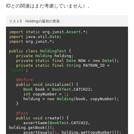
IDとの関連はまだ考慮していません）。
リスト2 Holdingの最初の実装
import
static
 org
.
junit
.
Assert
.*;
import
 java
.
util
.
Date
;
import
 org
.
junit
.*;
public
class
HoldingTest
{
private
Holding
 holding
;
private
static
final
Date
 NOW 
=
new
Date
();
private
static
final
String
 PATRON_ID 
=
"12345"
;
@Before
public
void
 initialize
()
{
Book
 book 
=
BookTest
.
CATCH22
;
int
 copyNumber 
=
1
;
      holding 
=
new
Holding
(
book
,
 copyNumber
);
}
@Test
public
void
 create
()
{
      assertSame
(
BookTest
.
CATCH22
,
holding
.
getBook
());
      assertEquals
(
1
,
 holding
.
getCopyNumber
());