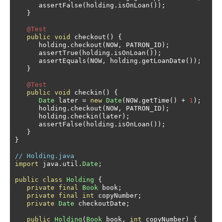
      assertFalse
(
holding
.
isOnLoan
());
}
@Test
public
void
 checkout
()
{
      holding
.
checkout
(
NOW
,
 PATRON_ID
);
      assertTrue
(
holding
.
isOnLoan
());
      assertEquals
(
NOW
,
 holding
.
getLoanDate
());
}
@Test
public
void
 checkin
()
{
Date
 later 
=
new
Date
(
NOW
.
getTime
()
+
1
);
      holding
.
checkout
(
NOW
,
 PATRON_ID
);
      holding
.
checkin
(
later
);
      assertFalse
(
holding
.
isOnLoan
());
}
}
// Holding.java
import
 java
.
util
.
Date
;
public
class
Holding
{
private
final
Book
 book
;
private
final
int
 copyNumber
;
private
Date
 checkoutDate
;
public
Holding
(
Book
 book
,
int
 copyNumber
)
{