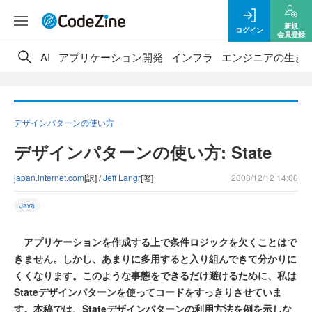
新規
ログイン
会員登録
AI
アプリケーション開発
インフラ
エンジニアの生き
デザインパターンの使い方
デザインパターンの使い方: State
japan.internet.com
[訳] /
Jeff Langr
[著]
2008/12/12 14:00
Java
アプリケーションを作成する上で条件ロジックを欠くことはで
きません。しかし、あまりに多用すると入り組んできて分かりに
くくなります。このような事態をできるだけ避けるために、私は
Stateデザインパターンを使ってコードをすっきりさせていま
す。本稿では、Stateデザインパターンの利用方法を例を示しな