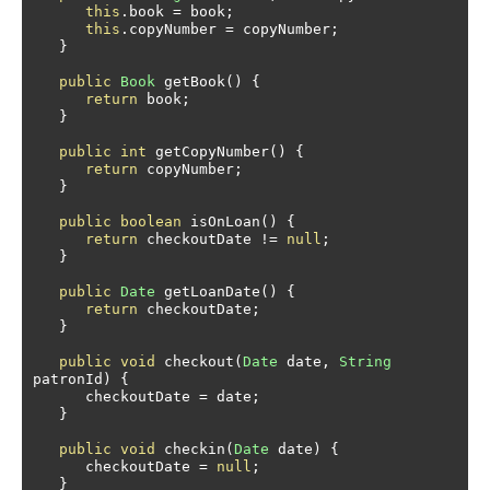
this
.
book 
=
 book
;
this
.
copyNumber 
=
 copyNumber
;
}
public
Book
 getBook
()
{
return
 book
;
}
public
int
 getCopyNumber
()
{
return
 copyNumber
;
}
public
boolean
 isOnLoan
()
{
return
 checkoutDate 
!=
null
;
}
public
Date
 getLoanDate
()
{
return
 checkoutDate
;
}
public
void
 checkout
(
Date
 date
,
String
patronId
)
{
      checkoutDate 
=
 date
;
}
public
void
 checkin
(
Date
 date
)
{
      checkoutDate 
=
null
;
}