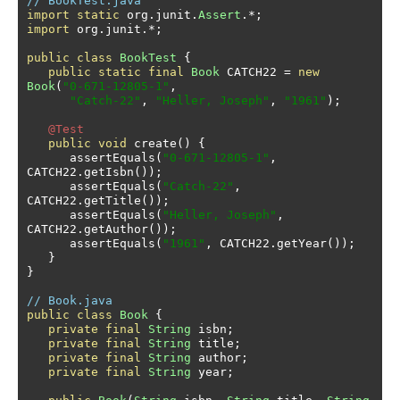
// BookTest.java
import
static
 org
.
junit
.
Assert
.*;
import
 org
.
junit
.*;
public
class
BookTest
{
public
static
final
Book
 CATCH22 
=
new
Book
(
"0-671-12805-1"
,
"Catch-22"
,
"Heller, Joseph"
,
"1961"
);
@Test
public
void
 create
()
{
      assertEquals
(
"0-671-12805-1"
,
CATCH22
.
getIsbn
());
      assertEquals
(
"Catch-22"
,
CATCH22
.
getTitle
());
      assertEquals
(
"Heller, Joseph"
,
CATCH22
.
getAuthor
());
      assertEquals
(
"1961"
,
 CATCH22
.
getYear
());
}
}
// Book.java
public
class
Book
{
private
final
String
 isbn
;
private
final
String
 title
;
private
final
String
 author
;
private
final
String
 year
;