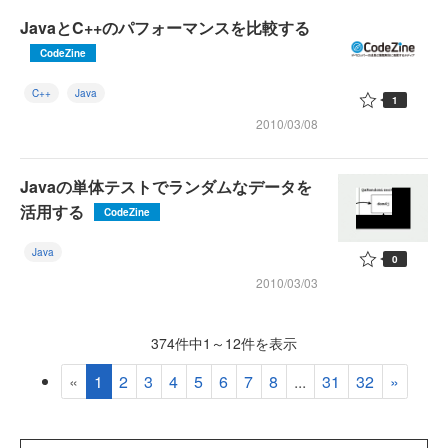
JavaとC++のパフォーマンスを比較する
CodeZine
C++
Java
1
2010/03/08
Javaの単体テストでランダムなデータを
活用する
CodeZine
Java
0
2010/03/03
374件中1～12件を表示
«
1
2
3
4
5
6
7
8
...
31
32
»