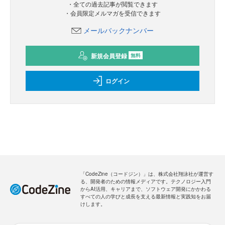
・全ての過去記事が閲覧できます
・会員限定メルマガを受信できます
メールバックナンバー
新規会員登録
無料
ログイン
「CodeZine（コードジン）」は、株式会社翔泳社が運営す
る、開発者のための情報メディアです。テクノロジー入門
からAI活用、キャリアまで、ソフトウェア開発にかかわる
すべての人の学びと成長を支える最新情報と実践知をお届
けします。