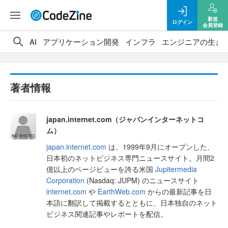
新規
ログイン
会員登録
AI
アプリケーション開発
インフラ
エンジニアの生き
著者情報
japan.internet.com（ジャパンインターネットコ
ム）
japan.internet.com
は、1999年9月にオープンした、
日本初のネットビジネス専門ニュースサイト。月間2
億以上のページビューを誇る米国
Jupitermedia
Corporation
(Nasdaq: JUPM) のニュースサイト
internet.com
や
EarthWeb.com
からの最新記事を日
本語に翻訳して掲載するとともに、日本独自のネット
ビジネス関連記事やレポートを配信。