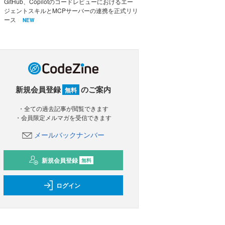
GitHub、Copilotのコードレビューにおけるエー
ジェントスキルとMCPサーバーの連携を正式リリ
ース
NEW
新規会員登録
のご案内
無料
・全ての過去記事が閲覧できます
・会員限定メルマガを受信できます
メールバックナンバー
新規会員登録
無料
ログイン