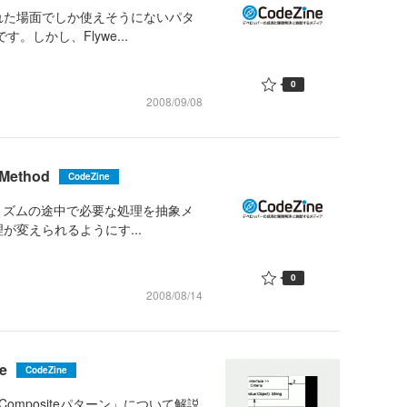
れた場面でしか使えそうにないパタ
す。しかし、Flywe...
0
2008/09/08
ethod
CodeZine
アルゴリズムの途中で必要な処理を抽象メ
変えられるようにす...
0
2008/08/14
e
CodeZine
mpositeパターン」について解説