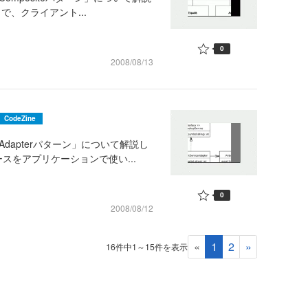
で、クライアント...
0
2008/08/13
CodeZine
dapterパターン」について解説し
スをアプリケーションで使い...
0
2008/08/12
«
1
2
»
16件中1～15件を表示