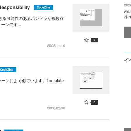
2026
ponsibility
CodeZine
Ai
行の
求を処理できる可能性のあるハンドラが複数存
ンです...
0
2008/11/10
イ
CodeZine
dパターンによく似ています。Template
0
2008/09/30