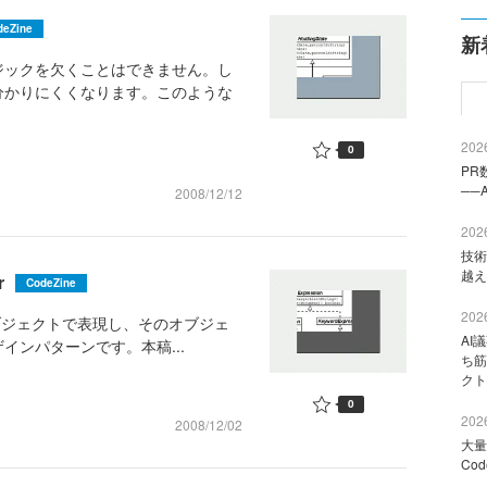
deZine
新
ックを欠くことはできません。し
分かりにくくなります。このような
2026
0
PR
──
2008/12/12
2026
技術
越え
r
CodeZine
2026
をオブジェクトで表現し、そのオブジェ
AI
ンパターンです。本稿...
ち筋
クト
0
2026
2008/12/02
大量
Co