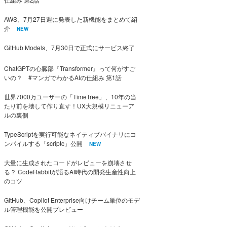
AWS、7月27日週に発表した新機能をまとめて紹
介
NEW
GitHub Models、7月30日で正式にサービス終了
ChatGPTの心臓部『Transformer』って何がすご
いの？ #マンガでわかるAIの仕組み 第1話
世界7000万ユーザーの「TimeTree」、10年の当
たり前を壊して作り直す！UX大規模リニューア
ルの裏側
TypeScriptを実行可能なネイティブバイナリにコ
ンパイルする「scriptc」公開
NEW
大量に生成されたコードがレビューを崩壊させ
る？ CodeRabbitが語るAI時代の開発生産性向上
のコツ
GitHub、Copilot Enterprise向けチーム単位のモデ
ル管理機能を公開プレビュー