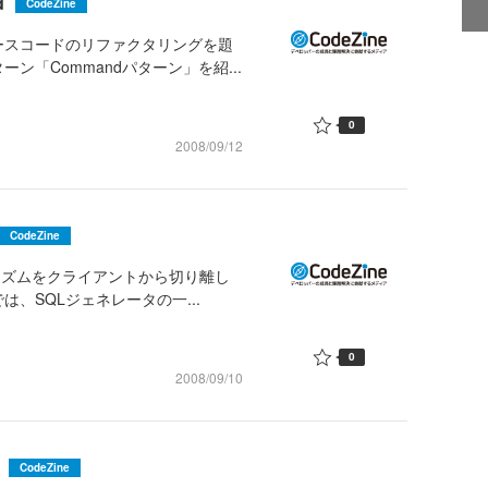
d
CodeZine
ースコードのリファクタリングを題
「Commandパターン」を紹...
0
2008/09/12
CodeZine
ゴリズムをクライアントから切り離し
、SQLジェネレータの一...
0
2008/09/10
CodeZine