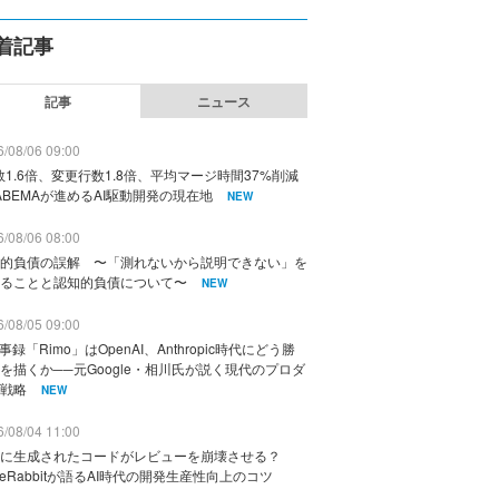
着記事
記事
ニュース
/08/06 09:00
数1.6倍、変更行数1.8倍、平均マージ時間37%削減
ABEMAが進めるAI駆動開発の現在地
NEW
/08/06 08:00
的負債の誤解 〜「測れないから説明できない」を
ることと認知的負債について〜
NEW
/08/05 09:00
議事録「Rimo」はOpenAI、Anthropic時代にどう勝
を描くか──元Google・相川氏が説く現代のプロダ
戦略
NEW
/08/04 11:00
に生成されたコードがレビューを崩壊させる？
deRabbitが語るAI時代の開発生産性向上のコツ