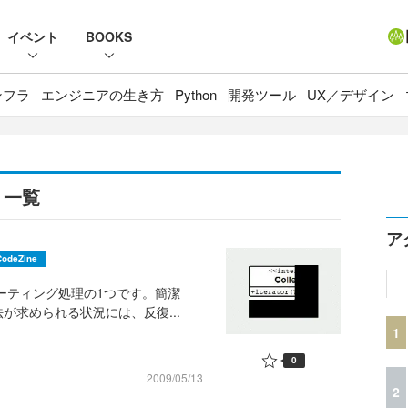
イベント
BOOKS
ンフラ
エンジニアの生き方
Python
開発ツール
UX／デザイン
」一覧
ア
CodeZine
ューティング処理の1つです。簡潔
が求められる状況には、反復...
1
0
2009/05/13
2