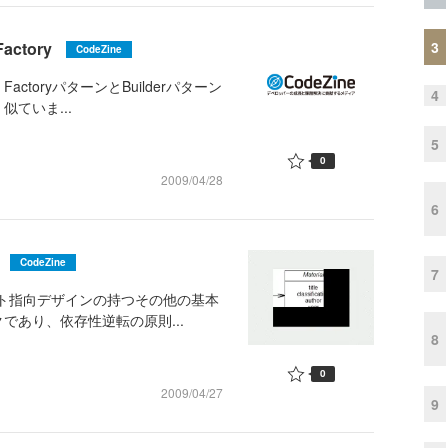
3
actory
CodeZine
ctoryパターンとBuilderパターン
4
ていま...
5
0
2009/04/28
6
CodeZine
7
ェクト指向デザインの持つその他の基本
あり、依存性逆転の原則...
8
0
2009/04/27
9