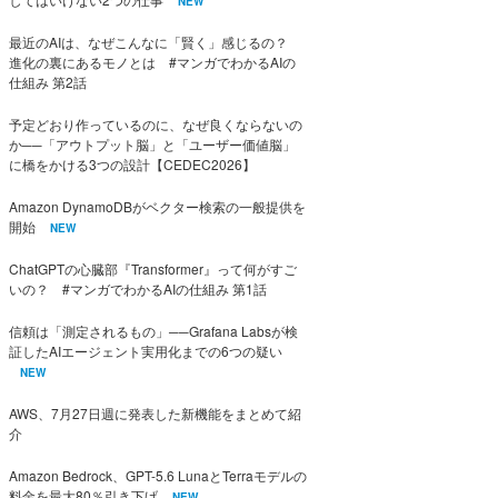
NEW
最近のAIは、なぜこんなに「賢く」感じるの？
進化の裏にあるモノとは #マンガでわかるAIの
仕組み 第2話
予定どおり作っているのに、なぜ良くならないの
か──「アウトプット脳」と「ユーザー価値脳」
に橋をかける3つの設計【CEDEC2026】
Amazon DynamoDBがベクター検索の一般提供を
開始
NEW
ChatGPTの心臓部『Transformer』って何がすご
いの？ #マンガでわかるAIの仕組み 第1話
信頼は「測定されるもの」──Grafana Labsが検
証したAIエージェント実用化までの6つの疑い
NEW
AWS、7月27日週に発表した新機能をまとめて紹
介
Amazon Bedrock、GPT-5.6 LunaとTerraモデルの
料金を最大80％引き下げ
NEW