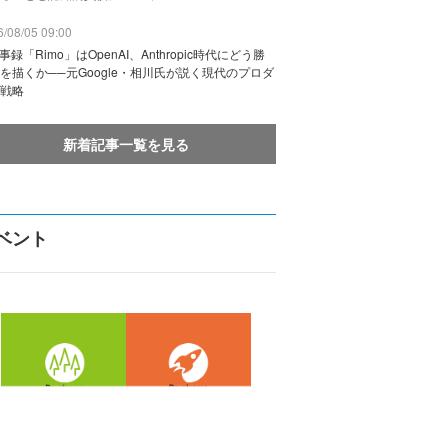
/08/05 09:00
議事録「Rimo」はOpenAI、Anthropic時代にどう勝
を描くか──元Google・相川氏が説く現代のプロダ
戦略
新着記事一覧を見る
ベント