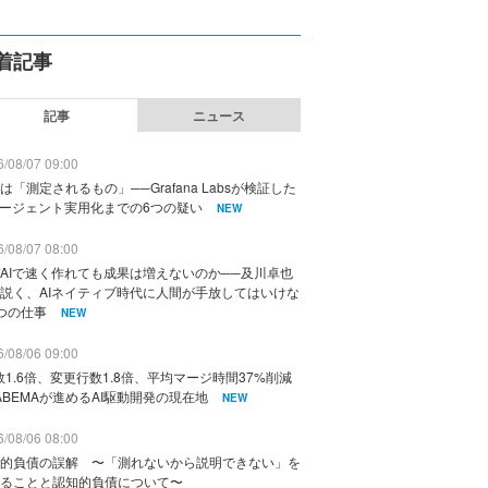
着記事
記事
ニュース
/08/07 09:00
は「測定されるもの」──Grafana Labsが検証した
エージェント実用化までの6つの疑い
NEW
/08/07 08:00
AIで速く作れても成果は増えないのか──及川卓也
説く、AIネイティブ時代に人間が手放してはいけな
つの仕事
NEW
/08/06 09:00
数1.6倍、変更行数1.8倍、平均マージ時間37%削減
ABEMAが進めるAI駆動開発の現在地
NEW
/08/06 08:00
的負債の誤解 〜「測れないから説明できない」を
ることと認知的負債について〜