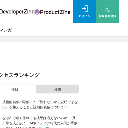
ログイン
新規
会員登録
マンガ
クセスランキング
今日
月間
技術的負債の誤解 〜「測れないから説明できな
い」を越えることと認知的負債について〜
なぜAIで速く作れても成果は増えないのか──及
川卓也氏が説く、AIネイティブ時代に人間が手放
してはいけない2つの仕事