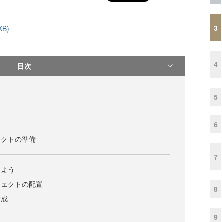
3
B)
4
目次
5
6
ェクトの準備
7
しよう
ジェクトの配置
8
作成
9