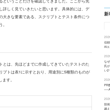
るということだけを確認してきました。ここから先
し詳しく見ていきたいと思います。具体的には、デ
新
の大きな要素である、スクリプトとテスト条件につ
う。
2026
信頼
AI
2026
なぜ
トとは、先ほどまでに作成してきていたテストのた
氏が
い2
リプトは表1に示すとおり、用途別に5種類のものが
します。
2026
PR
──
2026
技術
越え