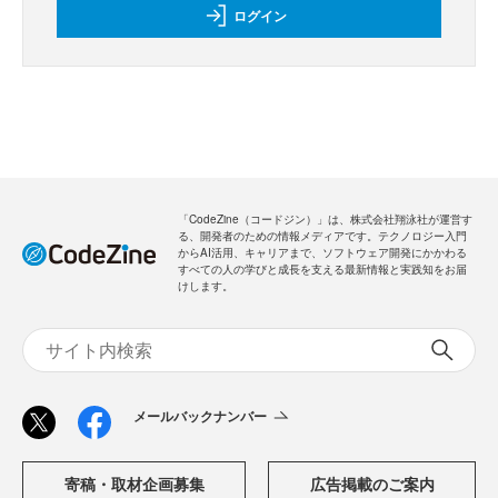
ログイン
「CodeZine（コードジン）」は、株式会社翔泳社が運営す
る、開発者のための情報メディアです。テクノロジー入門
からAI活用、キャリアまで、ソフトウェア開発にかかわる
すべての人の学びと成長を支える最新情報と実践知をお届
けします。
メールバックナンバー
寄稿・取材企画募集
広告掲載のご案内