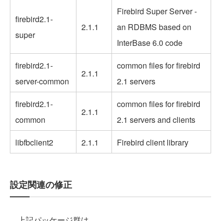
Firebird Super Server -
firebird2.1-
2.1.1
an RDBMS based on
super
InterBase 6.0 code
firebird2.1-
common files for firebird
2.1.1
server-common
2.1 servers
firebird2.1-
common files for firebird
2.1.1
common
2.1 servers and clients
libfbclient2
2.1.1
Firebird client library
設定関連の修正
上記パッケージ群は