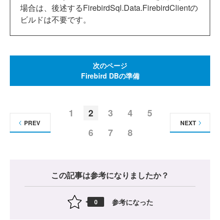
場合は、後述するFirebirdSql.Data.FirebirdClientの
ビルドは不要です。
次のページ
Firebird DBの準備
1
2
3
4
5
PREV
NEXT
6
7
8
この記事は参考になりましたか？
参考になった
0