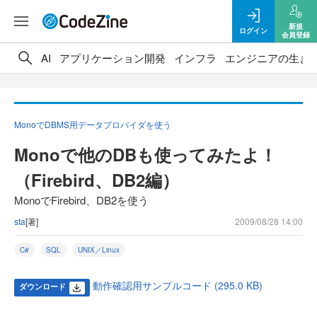
新規
ログイン
会員登録
AI
アプリケーション開発
インフラ
エンジニアの生き
MonoでDBMS用データプロバイダを使う
Monoで他のDBも使ってみたよ！
（Firebird、DB2編）
MonoでFirebird、DB2を使う
sta
[著]
2009/08/28 14:00
C#
SQL
UNIX／Linux
動作確認用サンプルコード (295.0 KB)
ダウンロード