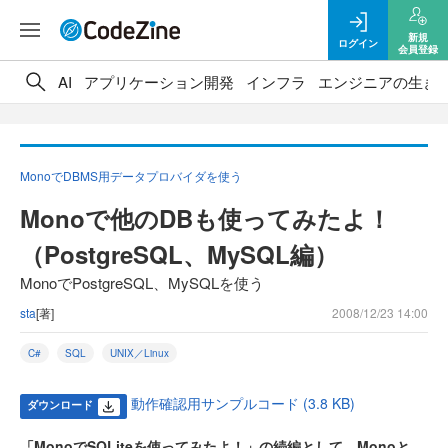
新規
ログイン
会員登録
AI
アプリケーション開発
インフラ
エンジニアの生き
MonoでDBMS用データプロバイダを使う
Monoで他のDBも使ってみたよ！
（PostgreSQL、MySQL編）
MonoでPostgreSQL、MySQLを使う
sta
[著]
2008/12/23 14:00
C#
SQL
UNIX／Linux
動作確認用サンプルコード (3.8 KB)
ダウンロード
「MonoでSQLiteを使ってみたよ！」の続編として、Monoと