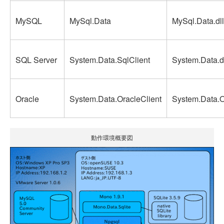
MySQL
MySql.Data
MySql.Data.dll
SQL Server
System.Data.SqlClient
System.Data.d
Oracle
System.Data.OracleClient
System.Data.Or
動作環境概要図