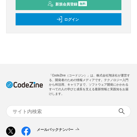
新規会員登録
無料
ログイン
「CodeZine（コードジン）」は、株式会社翔泳社が運営す
る、開発者のための情報メディアです。テクノロジー入門
からAI活用、キャリアまで、ソフトウェア開発にかかわる
すべての人の学びと成長を支える最新情報と実践知をお届
けします。
メールバックナンバー