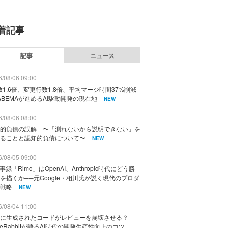
着記事
記事
ニュース
/08/06 09:00
数1.6倍、変更行数1.8倍、平均マージ時間37%削減
ABEMAが進めるAI駆動開発の現在地
NEW
/08/06 08:00
的負債の誤解 〜「測れないから説明できない」を
ることと認知的負債について〜
NEW
/08/05 09:00
議事録「Rimo」はOpenAI、Anthropic時代にどう勝
を描くか──元Google・相川氏が説く現代のプロダ
戦略
NEW
/08/04 11:00
に生成されたコードがレビューを崩壊させる？
deRabbitが語るAI時代の開発生産性向上のコツ