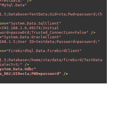
=TestData;"
/>
"MySql.Data"
1.5;Database=TestData;Uid=sta;Pwd=password;Ch
ame
=
"System.Data.SqlClient"
=192.168.1.6,49174;Initial 
word=passw0rd;Trusted_Connection=False"
/>
=
"System.Data.OracleClient"
168.1.5;User ID=testdata;Password=password;"
me
=
"FirebirdSql.Data.FirebirdClient"
1.5;Database=/home/sta/data/firebird/TestData
ialect=3;"
/>
ystem.Data.Odbc"
a_DB2;UID=sta;PWD=password"
/>