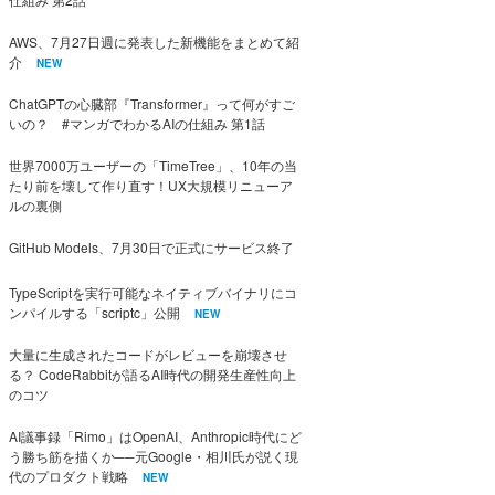
AWS、7月27日週に発表した新機能をまとめて紹
介
NEW
ChatGPTの心臓部『Transformer』って何がすご
いの？ #マンガでわかるAIの仕組み 第1話
世界7000万ユーザーの「TimeTree」、10年の当
たり前を壊して作り直す！UX大規模リニューア
ルの裏側
GitHub Models、7月30日で正式にサービス終了
TypeScriptを実行可能なネイティブバイナリにコ
ンパイルする「scriptc」公開
NEW
大量に生成されたコードがレビューを崩壊させ
る？ CodeRabbitが語るAI時代の開発生産性向上
のコツ
AI議事録「Rimo」はOpenAI、Anthropic時代にど
う勝ち筋を描くか──元Google・相川氏が説く現
代のプロダクト戦略
NEW