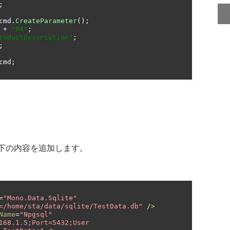
;
cmd
.
CreateParameter
();
 
+
"P4"
;
roductDescription"
;
;
cmd
;
に以下の内容を追加します。
=
"Mono.Data.Sqlite"
=/home/sta/data/sqlite/TestData.db"
/>
Name
=
"Npgsql"
168.1.5;Port=5432;User 