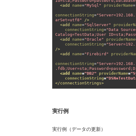
Id=sta;Password=password;Database
<add
name
=
"MySql"
providerName
=
connectionString
=
"Server=192.168.
arSet=utf8"
/>
<add
name
=
"SqlServer"
providerN
connectionString
=
"Data Source
Catalog=TestData;User ID=sta;Pass
<add
name
=
"Oracle"
providerName
connectionString
=
"Server=192.
/>
<add
name
=
"Firebird"
providerNa
connectionString
=
"Server=192.168.
.fdb;User=sta;Password=password;D
<add
name
=
"DB2"
providerName
=
"S
connectionString
=
"DSN=TestDat
</connectionStrings>
実行例
実行例（データの更新）