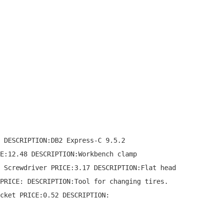
DESCRIPTION:DB2 Express-C 9.5.2

:12.48 DESCRIPTION:Workbench clamp

Screwdriver PRICE:3.17 DESCRIPTION:Flat head

RICE: DESCRIPTION:Tool for changing tires.

ket PRICE:0.52 DESCRIPTION:
