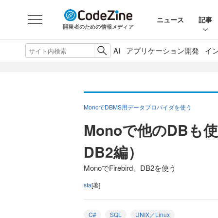
ニュース
記事
開発者のための情報メディア
AI
アプリケーション開発
イ
MonoでDBMS用データプロバイダを使う
Monoで他のDBも使
DB2編）
MonoでFirebird、DB2を使う
sta
[著]
C#
SQL
UNIX／Linux