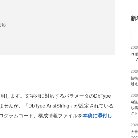
新
未対応
2026
PR
──
2026
技術
越え
cを使用します。文字列に対応するパラメータのDbType
2026
AI
が、「DbType.AnsiString」が設定されている
ち筋
クト
ログラムコード、構成情報ファイルを
本稿に添付し
2026
大量
Co