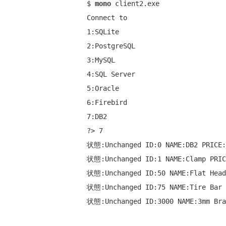
$ 
mono
 client2.exe

Connect to

1:SQLite

2:PostgreSQL

3:MySQL

4:SQL Server

5:Oracle

6:Firebird

7:DB2

?> 7

状態:Unchanged ID:0 NAME:DB2 PRICE: 
状態:Unchanged ID:1 NAME:Clamp PRICE
状態:Unchanged ID:50 NAME:Flat Head 
状態:Unchanged ID:75 NAME:Tire Bar P
状態:Unchanged ID:3000 NAME:3mm Brac