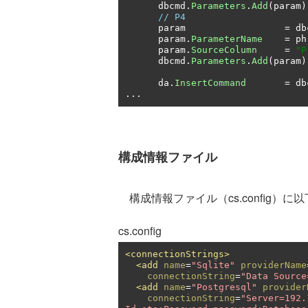
      dbcmd
.
Parameters
.
Add
(
param
)
// P4
      param                  
=
 db
      param
.
ParameterName
=
 ph
      param
.
SourceColumn
=
"P
      dbcmd
.
Parameters
.
Add
(
param
)
      da
.
InsertCommand
=
 db
...
構成情報ファイル
構成情報ファイル（cs.config）
cs.config
<connectionStrings>
<add
name
=
"Sqlite"
providerName
connectionString
=
"Data Source
<add
name
=
"Postgresql"
provider
connectionString
=
"Server=192.