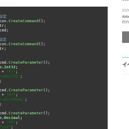
2026
Ai
ト設定
con
.
CreateCommand
();
行の
tr
;
cmd
;
ト設定
con
.
CreateCommand
();
tr
;
cmd
.
CreateParameter
();
イ
e
.
Int32
;
 
+
"P1"
;
roductID"
;
;
cmd
.
CreateParameter
();
 
+
"P2"
;
roductName"
;
;
cmd
.
CreateParameter
();
e
.
Decimal
;
 
+
"P3"
;
rice"
;