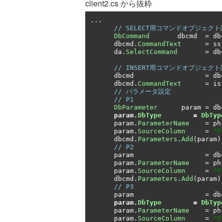
client2.cs から抜粋
...
// SELECT用コマンドオブジェク
DbCommand
       dbcmd  
=
 db
      dbcmd
.
CommandText
=
 ss
      da
.
SelectCommand
=
 db
// INSERT用コマンドオブジェク
      dbcmd                  
=
 db
      dbcmd
.
CommandText
=
 is
// パラメータ設定
// P1
DbParameter
      param 
=
 db
param
.
DbType
=
DbTyp
      param
.
ParameterName
=
 ph
      param
.
SourceColumn
=
"P
      dbcmd
.
Parameters
.
Add
(
param
)
// P2
      param                  
=
 db
      param
.
ParameterName
=
 ph
      param
.
SourceColumn
=
"P
      dbcmd
.
Parameters
.
Add
(
param
)
// P3
      param                  
=
 db
param
.
DbType
=
DbTyp
      param
.
ParameterName
=
 ph
      param
.
SourceColumn
=
"P