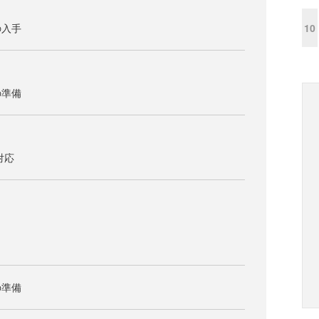
10
の入手
の準備
未対応
の準備