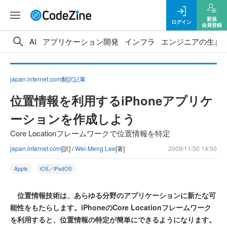
新規
ログイン
会員登録
AI
アプリケーション開発
インフラ
エンジニアの生き
japan.internet.com翻訳記事
位置情報を利用するiPhoneアプリケ
ーションを作成しよう
Core Locationフレームワークで位置情報を特定
japan.internet.com
[訳] /
Wei-Meng Lee
[著]
2009/11/30 14:00
Apple
iOS／iPadOS
位置情報技術は、あらゆる分野のアプリケーションに新たな可
能性をもたらします。iPhoneのCore Locationフレームワーク
を利用すると、位置情報の特定が簡単にできるようになります。