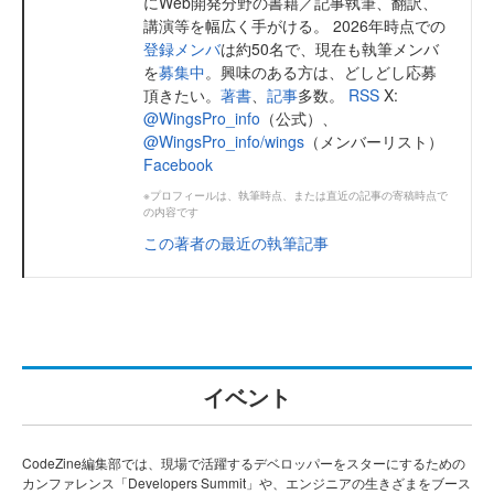
にWeb開発分野の書籍／記事執筆、翻訳、
講演等を幅広く手がける。 2026年時点での
登録メンバ
は約50名で、現在も執筆メンバ
を
募集中
。興味のある方は、どしどし応募
頂きたい。
著書
、
記事
多数。
RSS
X:
@WingsPro_info
（公式）、
@WingsPro_info/wings
（メンバーリスト）
Facebook
※プロフィールは、執筆時点、または直近の記事の寄稿時点で
の内容です
この著者の最近の執筆記事
イベント
CodeZine編集部では、現場で活躍するデベロッパーをスターにするための
カンファレンス「Developers Summit」や、エンジニアの生きざまをブース