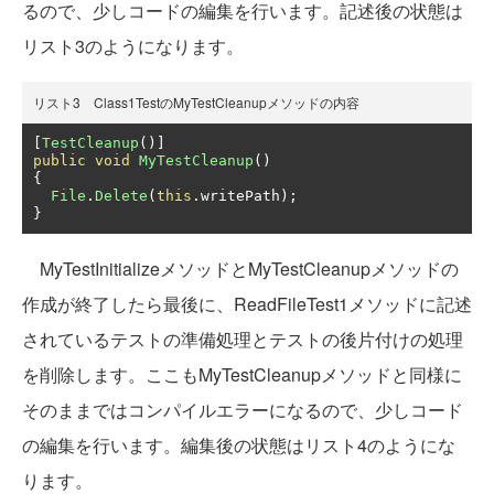
るので、少しコードの編集を行います。記述後の状態は
リスト3のようになります。
リスト3 Class1TestのMyTestCleanupメソッドの内容
[
TestCleanup
()]
public
void
MyTestCleanup
()
{
File
.
Delete
(
this
.
writePath
);
}
MyTestInitializeメソッドとMyTestCleanupメソッドの
作成が終了したら最後に、ReadFileTest1メソッドに記述
されているテストの準備処理とテストの後片付けの処理
を削除します。ここもMyTestCleanupメソッドと同様に
そのままではコンパイルエラーになるので、少しコード
の編集を行います。編集後の状態はリスト4のようにな
ります。