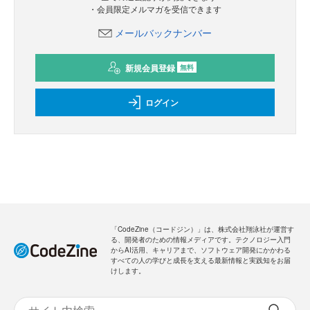
・会員限定メルマガを受信できます
メールバックナンバー
新規会員登録
無料
ログイン
「CodeZine（コードジン）」は、株式会社翔泳社が運営す
る、開発者のための情報メディアです。テクノロジー入門
からAI活用、キャリアまで、ソフトウェア開発にかかわる
すべての人の学びと成長を支える最新情報と実践知をお届
けします。