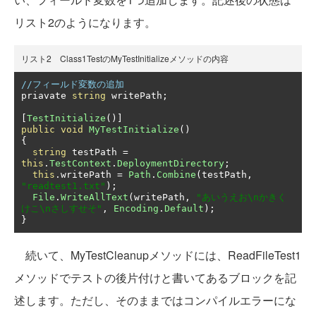
リスト2のようになります。
リスト2 Class1TestのMyTestInitializeメソッドの内容
//フィールド変数の追加
priavate 
string
 writePath
;
[
TestInitialize
()]
public
void
MyTestInitialize
()
{
string
 testPath 
=
this
.
TestContext
.
DeploymentDirectory
;
this
.
writePath 
=
Path
.
Combine
(
testPath
,
"readtest1.txt"
);
File
.
WriteAllText
(
writePath
,
"あいうえお\nかきく
けこ\nさしすせそ"
,
Encoding
.
Default
);
}
続いて、MyTestCleanupメソッドには、ReadFileTest1
メソッドでテストの後片付けと書いてあるブロックを記
述します。ただし、そのままではコンパイルエラーにな