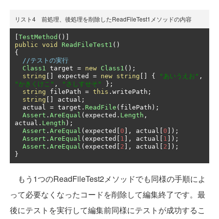
リスト4 前処理、後処理を削除したReadFileTest1メソッドの内容
[
TestMethod
()]
public
void
ReadFileTest1
()
{
//テストの実行
Class1
 target 
=
new
Class1
();
string
[]
 expected 
=
new
string
[]
{
"あいうえお"
,
"かきくけこ"
,
"さしすせそ"
};
string
 filePath 
=
this
.
writePath
;
string
[]
 actual
;
  actual 
=
 target
.
ReadFile
(
filePath
);
Assert
.
AreEqual
(
expected
.
Length
,
actual
.
Length
);
Assert
.
AreEqual
(
expected
[
0
],
 actual
[
0
]);
Assert
.
AreEqual
(
expected
[
1
],
 actual
[
1
]);
Assert
.
AreEqual
(
expected
[
2
],
 actual
[
2
]);
}
もう1つのReadFileTest2メソッドでも同様の手順によ
って必要なくなったコードを削除して編集終了です。最
後にテストを実行して編集前同様にテストが成功するこ