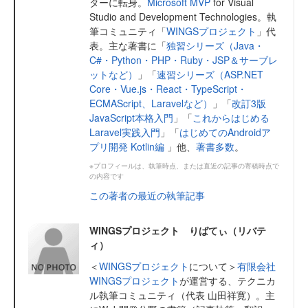
ターに転身。
Microsoft MVP
for Visual
Studio and Development Technologies。執
筆コミュニティ「
WINGSプロジェクト
」代
表。主な著書に「
独習シリーズ（Java・
C#・Python・PHP・Ruby・JSP＆サーブレ
ットなど）
」「
速習シリーズ（ASP.NET
Core・Vue.js・React・TypeScript・
ECMAScript、Laravelなど）
」「
改訂3版
JavaScript本格入門
」「
これからはじめる
Laravel実践入門
」「
はじめてのAndroidア
プリ開発 Kotlin編
」他、
著書多数
。
※プロフィールは、執筆時点、または直近の記事の寄稿時点で
の内容です
この著者の最近の執筆記事
WINGSプロジェクト りばてぃ（リバテ
ィ）
＜
WINGSプロジェクト
について＞
有限会社
WINGSプロジェクト
が運営する、テクニカ
ル執筆コミュニティ（代表 山田祥寛）。主