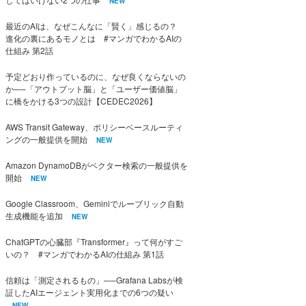
NEW
最近のAIは、なぜこんなに「賢く」感じるの？
進化の裏にあるモノとは #マンガでわかるAIの
仕組み 第2話
予定どおり作っているのに、なぜ良くならないの
か──「アウトプット脳」と「ユーザー価値脳」
に橋をかける3つの設計【CEDEC2026】
AWS Transit Gateway、ポリシーベースルーティ
ングの一般提供を開始
NEW
Amazon DynamoDBがベクター検索の一般提供を
開始
NEW
Google Classroom、Geminiでルーブリック自動
生成機能を追加
NEW
ChatGPTの心臓部『Transformer』って何がすご
いの？ #マンガでわかるAIの仕組み 第1話
信頼は「測定されるもの」──Grafana Labsが検
証したAIエージェント実用化までの6つの疑い
NEW