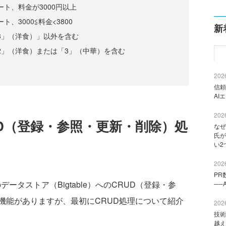
ート、料金が3000円以上
ト、3000≦料金<3800
新
「3」（洋食）」以外を含む
「2」（洋食）または「3」（中華）を含む
2026
信頼
AI
2026
CRUD（登録・参照・更新・削除）処
なぜ
氏が
い2
2026
PR
eのデータストア（Bigtable）へのCRUD（登録・参
──
機能がありますが、最初にCRUD処理について紹介
2026
技術
越え