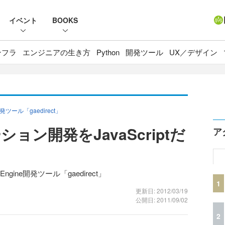
イベント
BOOKS
ンフラ
エンジニアの生き方
Python
開発ツール
UX／デザイン
発ツール「gaedirect」
ン開発をJavaScriptだ
ア
gine開発ツール「gaedirect」
1
更新日: 2012/03/19
公開日: 2011/09/02
2