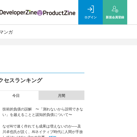
ログイン
新規
会員登録
マンガ
クセスランキング
今日
月間
技術的負債の誤解 〜「測れないから説明できな
い」を越えることと認知的負債について〜
なぜAIで速く作れても成果は増えないのか──及
川卓也氏が説く、AIネイティブ時代に人間が手放
してはいけない2つの仕事