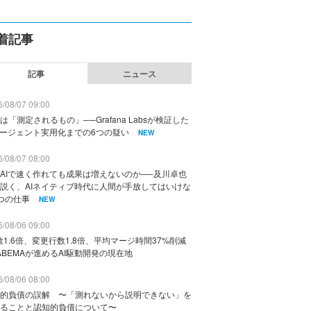
着記事
記事
ニュース
/08/07 09:00
は「測定されるもの」──Grafana Labsが検証した
エージェント実用化までの6つの疑い
NEW
/08/07 08:00
AIで速く作れても成果は増えないのか──及川卓也
説く、AIネイティブ時代に人間が手放してはいけな
つの仕事
NEW
/08/06 09:00
数1.6倍、変更行数1.8倍、平均マージ時間37%削減
ABEMAが進めるAI駆動開発の現在地
/08/06 08:00
的負債の誤解 〜「測れないから説明できない」を
ることと認知的負債について〜