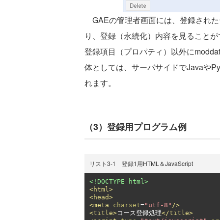
GAEの管理者画面には、登録されたデータ
り、登録（永続化）内容を見ることが
登録項目（プロパティ）以外にmodd
体としては、サーバサイドでJavaやP
れます。
（3）登録用プログラム例
リスト3-1 登録1用HTML＆JavaScript
<!DOCTYPE html>
<html>
<head>
<meta
charset
=
"utf-8"
/>
<title>
コース登録処理
</title>