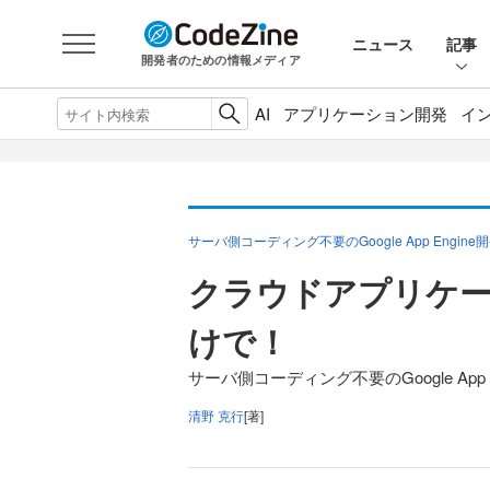
ニュース
記事
開発者のための情報メディア
AI
アプリケーション開発
イ
サーバ側コーディング不要のGoogle App Engine開
クラウドアプリケーショ
けで！
サーバ側コーディング不要のGoogle App En
清野 克行
[著]