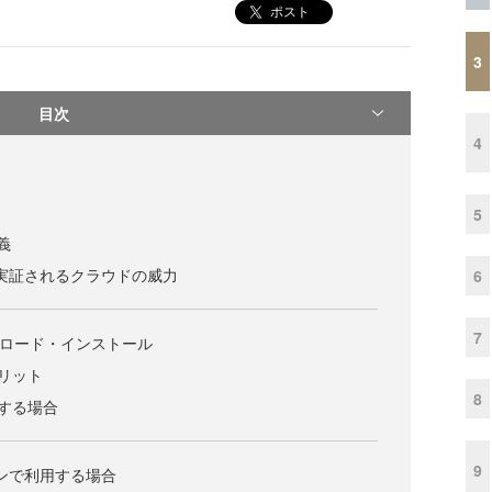
ポスト
3
目次
4
5
義
に実証されるクラウドの威力
6
7
ダウンロード・インストール
のメリット
8
使用する場合
9
インで利用する場合