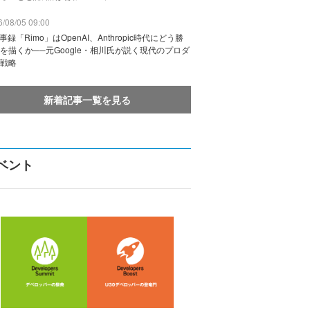
/08/05 09:00
議事録「Rimo」はOpenAI、Anthropic時代にどう勝
を描くか──元Google・相川氏が説く現代のプロダ
戦略
新着記事一覧を見る
ベント