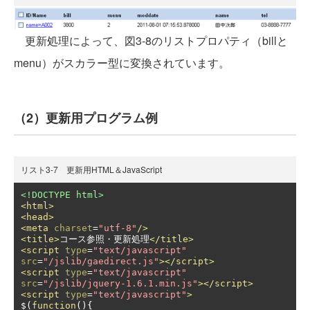
更新処理によって、図3-8のリストプロパティ（billと
menu）がスカラー型に変換されています。
（2）更新用プログラム例
リスト3-7 更新用HTML＆JavaScript
<!DOCTYPE html>
<html>
<head>
<meta
charset
=
"utf-8"
/>
<title>
コース参照・更新処理
</title>
<script
type
=
"text/javascript"
src
=
"/jslib/gaedirect.js"
></script>
<script
type
=
"text/javascript"
src
=
"/jslib/jquery-1.6.1.min.js"
></script>
<script
type
=
"text/javascript"
>
$
(
function
(){