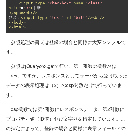
<input
type
=
"checkbox"
name
=
"class"
value
=
"3"
>
</span><br/>
料金：
<input
type
=
"text"
id
=
"bill"
/><br/>
</body>
</html>
参照処理の書式は登録の場合と同様に大変シンプルで
す。
参照はjQueryの$.getで行い、第二引数の関数名は
「rev」ですが、レスポンスとしてサーバから受け取った
データの表示処理は（2）のdsp関数だけで行っていま
す。
dsp関数では第1引数にレスポンスデータ、第2引数に
プロパティ値（ID値）並び文字列を指定しています。こ
の指定によって、登録の場合と同様に表示フィールドの