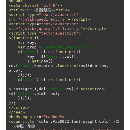
<head>
<meta
charset
=
"utf-8"
/>
<title>
コース削除処理
</title>
<script
type
=
"text/javascript"
src
=
"/jslib/gaedirect.js"
></script>
<script
type
=
"text/javascript"
src
=
"/jslib/jquery-1.6.1.min.js"
></script>
<script
type
=
"text/javascript"
>
$
(
function
(){
var
 key
;
var
 prop 
=
"name,tel,menu,bill"
;
    $
(
"#rev"
).
click
(
function
(){
        key 
=
 $
(
"#key"
).
val
();
        $
.
get
(
gae
(),
rev
(
"cook"
,
key
,
prop
),
function
(
res
){
dsp
(
res
,
prop
);
});});
    $
(
"#del"
).
click
(
function
(){
$
.
post
(
gae
(),
del
(
"cook"
,
key
),
function
(
res
)
{
$
(
"#stat"
).
html
(
res
);
});});
});
</script>
</head>
<body
bgcolor
=
"#cadbdb"
>
<span
style
=
"
color
:#
aa0022
;
font
-
weight
:
bold
"
>
コ