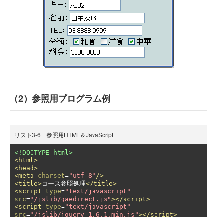
（2）参照用プログラム例
リスト3-6 参照用HTML＆JavaScript
<!DOCTYPE html>
<html>
<head>
<meta
charset
=
"utf-8"
/>
<title>
コース参照処理
</title>
<script
type
=
"text/javascript"
src
=
"/jslib/gaedirect.js"
></script>
<script
type
=
"text/javascript"
src
=
"/jslib/jquery-1.6.1.min.js"
></script>