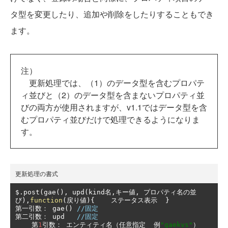
タ型を変更したり、追加や削除をしたりすることもでき
ます。
注）
更新処理では、（1）のデータ型を含むプロパテ
ィ並びと（2）のデータ型を含まないプロパティ並
びの両方が使用されますが、v1.1ではデータ型を含
むプロパティ並びだけで処理できるようになりま
す。
更新処理の書式
$
.
post
(
gae
(),
 upd
(
kind
名,キー値,
プロパティ名の並
び),
function
(戻り値){
ステータス表示
}
第一引数：
 gae
()
//固定
第二引数：
 upd   
//固定
第
1
引数：
エンティティ名（任意指定
例
"gaekvs"
）