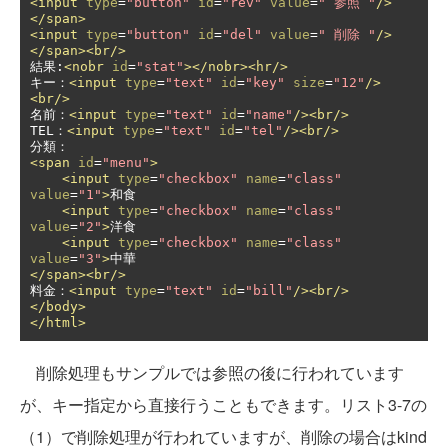
<input
type
=
"button"
id
=
"rev"
value
=
" 参照 "
/>
</span>
<input
type
=
"button"
id
=
"del"
value
=
" 削除 "
/>
</span><br/>
結果:
<nobr
id
=
"stat"
></nobr><hr/>
キー：
<input
type
=
"text"
id
=
"key"
size
=
"12"
/>
<br/>
名前：
<input
type
=
"text"
id
=
"name"
/><br/>
TEL：
<input
type
=
"text"
id
=
"tel"
/><br/>
<span
id
=
"menu"
>
<input
type
=
"checkbox"
name
=
"class"
value
=
"1"
>
和食

<input
type
=
"checkbox"
name
=
"class"
value
=
"2"
>
洋食

<input
type
=
"checkbox"
name
=
"class"
value
=
"3"
>
</span><br/>
料金：
<input
type
=
"text"
id
=
"bill"
/><br/>
</body>
</html>
削除処理もサンプルでは参照の後に行われています
が、キー指定から直接行うこともできます。リスト3-7の
（1）で削除処理が行われていますが、削除の場合はkind