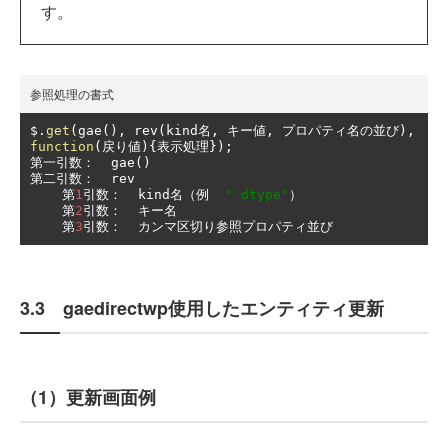
す。
参照処理の書式
$
.
get
(
gae
(),
 rev
(
kind
名,
キー値,
プロパティ名の並び),
function
(戻り値){表示処理});
第一引数：
  gae
()
第二引数：
  rev

第
1
引数：
  kind
名（例
" dtype"
）
第
2
引数：
キー名
第
3
引数：
カンマ区切り参照プロパティ並び
3.3 gaedirectwp使用したエンティティ更新
（1）更新画面例