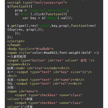
<script
type
=
"text/javascript"
>
$
(
function
(){
    prop 
=
"name,tel,menu,bill"
;
    $
(
"#rev"
).
click
(
function
(){
var
 key 
=
 $
(
"#key"
).
val
();
$
.
get
(
gae
(),
rev
(
"cook"
,
key
,
prop
),
function
(
res
)
{
dsp
(
res
,
 prop
);});
});
});
</script>
</head>
<body
bgcolor
=
"#cadbdb"
>
<span
style
=
"
color
:#
aa0022
;
font
-
weight
:
bold
"
>
コ
<input
type
=
"button"
id
=
"rev"
value
=
" 参照 "
/>
</span><br/>
結果:
<nobr
id
=
"stat"
></nobr><hr/>
キー：
<input
type
=
"text"
id
=
"key"
size
=
"12"
/>
<br/>
名前：
<input
type
=
"text"
id
=
"name"
/><br/>
TEL：
<input
type
=
"text"
id
=
"tel"
/><br/>
<span
id
=
"menu"
>
<input
type
=
"checkbox"
name
=
"class"
value
=
"1"
>
和食

<input
type
=
"checkbox"
name
=
"class"
value
=
"2"
>
洋食
