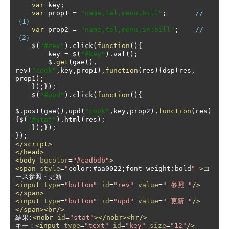
var
 key
;
var
 prop1 
=
"name,tel,menu,bill"
;
//
（1）
var
 prop2 
=
"name,tel,menu,in:bill"
;
//
（2）
    $
(
"#rev"
).
click
(
function
(){
        key 
=
 $
(
"#key"
).
val
();
        $
.
get
(
gae
(),
rev
(
"cook"
,
key
,
prop1
),
function
(
res
){
dsp
(
res
,
prop1
);
});});
    $
(
"#upd"
).
click
(
function
(){
$
.
post
(
gae
(),
upd
(
"cook"
,
key
,
prop2
),
function
(
res
)
{
$
(
"#stat"
).
html
(
res
);
});});
});
</script>
</head>
<body
bgcolor
=
"#cadbdb"
>
<span
style
=
"
color
:#
aa0022
;
font
-
weight
:
bold
"
>
コ
<input
type
=
"button"
id
=
"rev"
value
=
" 参照 "
/>
</span>
<input
type
=
"button"
id
=
"upd"
value
=
" 更新 "
/>
</span><br/>
結果:
<nobr
id
=
"stat"
></nobr><hr/>
キー：
<input
type
=
"text"
id
=
"key"
size
=
"12"
/>