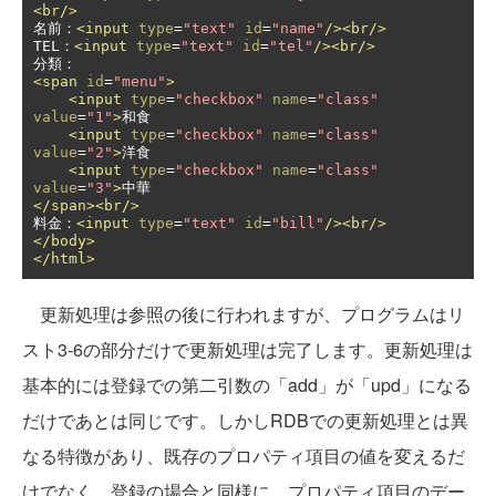
<br/>
名前：
<input
type
=
"text"
id
=
"name"
/><br/>
TEL：
<input
type
=
"text"
id
=
"tel"
/><br/>
<span
id
=
"menu"
>
<input
type
=
"checkbox"
name
=
"class"
value
=
"1"
>
和食

<input
type
=
"checkbox"
name
=
"class"
value
=
"2"
>
洋食

<input
type
=
"checkbox"
name
=
"class"
value
=
"3"
>
</span><br/>
料金：
<input
type
=
"text"
id
=
"bill"
/><br/>
</body>
</html>
更新処理は参照の後に行われますが、プログラムはリ
スト3-6の部分だけで更新処理は完了します。更新処理は
基本的には登録での第二引数の「add」が「upd」になる
だけであとは同じです。しかしRDBでの更新処理とは異
なる特徴があり、既存のプロパティ項目の値を変えるだ
けでなく、登録の場合と同様に、プロパティ項目のデー