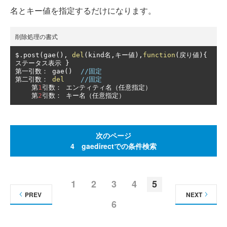
名とキー値を指定するだけになります。
削除処理の書式
$
.
post
(
gae
(),
del
(
kind
名,キー値),
function
(戻り値){
ステータス表示
}
第一引数：
 gae
()
//固定
第二引数：
del
//固定
第
1
引数：
エンティティ名（任意指定）
第
2
引数：
キー名（任意指定）
次のページ
4 gaedirectでの条件検索
1
2
3
4
5
PREV
NEXT
6