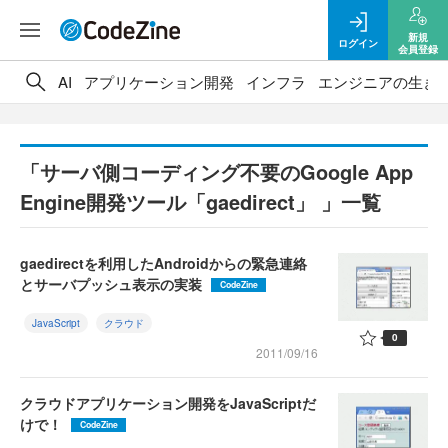
新規
ログイン
会員登録
AI
アプリケーション開発
インフラ
エンジニアの生き
「サーバ側コーディング不要のGoogle App
Engine開発ツール「gaedirect」 」一覧
gaedirectを利用したAndroidからの緊急連絡
とサーバプッシュ表示の実装
CodeZine
JavaScript
クラウド
0
2011/09/16
クラウドアプリケーション開発をJavaScriptだ
けで！
CodeZine