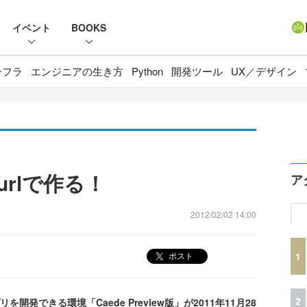
イベント
BOOKS
ンフラ
エンジニアの生き方
Python
開発ツール
UX／デザイン
rlで作る！
ア
2012/02/02 14:00
1
ポスト
2
開発できる環境「Caede Preview版」が2011年11月28