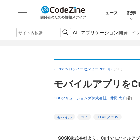
ニュース
記事
開発者のための情報メディア
AI
アプリケーション開発
イ
CurlデベロッパーセンターPick Up
（AD）
モバイルアプリをCu
SCSソリューションズ株式会社 井野 恵介
[著]
モバイル
Curl
HTML／CSS
SCSK株式会社より、Curlでモバイルアプリを