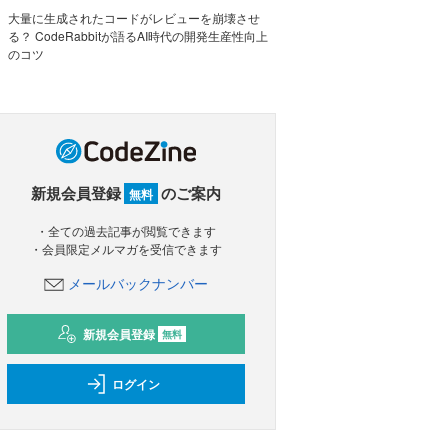
大量に生成されたコードがレビューを崩壊させ
る？ CodeRabbitが語るAI時代の開発生産性向上
のコツ
新規会員登録
のご案内
無料
・全ての過去記事が閲覧できます
・会員限定メルマガを受信できます
メールバックナンバー
新規会員登録
無料
ログイン