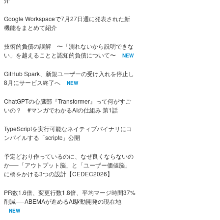
Google Workspaceで7月27日週に発表された新
機能をまとめて紹介
技術的負債の誤解 〜「測れないから説明できな
い」を越えることと認知的負債について〜
NEW
GitHub Spark、新規ユーザーの受け入れを停止し
8月にサービス終了へ
NEW
ChatGPTの心臓部『Transformer』って何がすご
いの？ #マンガでわかるAIの仕組み 第1話
TypeScriptを実行可能なネイティブバイナリにコ
ンパイルする「scriptc」公開
予定どおり作っているのに、なぜ良くならないの
か──「アウトプット脳」と「ユーザー価値脳」
に橋をかける3つの設計【CEDEC2026】
PR数1.6倍、変更行数1.8倍、平均マージ時間37%
削減──ABEMAが進めるAI駆動開発の現在地
NEW