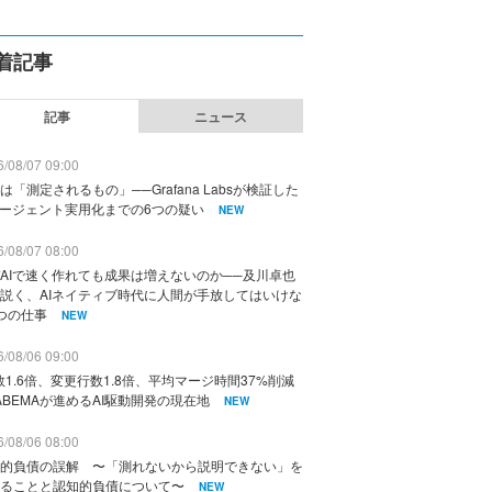
着記事
記事
ニュース
/08/07 09:00
は「測定されるもの」──Grafana Labsが検証した
エージェント実用化までの6つの疑い
NEW
/08/07 08:00
AIで速く作れても成果は増えないのか──及川卓也
説く、AIネイティブ時代に人間が手放してはいけな
つの仕事
NEW
/08/06 09:00
数1.6倍、変更行数1.8倍、平均マージ時間37%削減
ABEMAが進めるAI駆動開発の現在地
NEW
/08/06 08:00
的負債の誤解 〜「測れないから説明できない」を
ることと認知的負債について〜
NEW