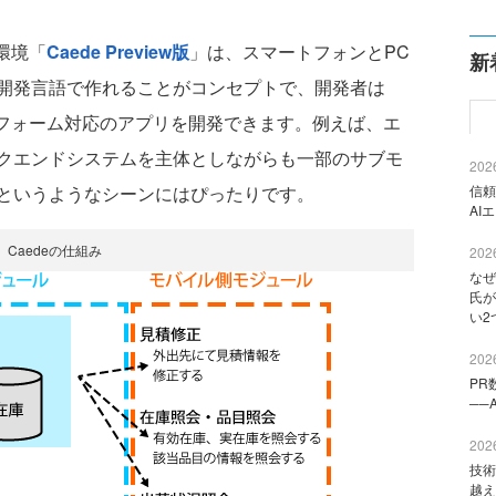
環境「
Caede Preview版
」は、スマートフォンとPC
新
開発言語で作れることがコンセプトで、開発者は
トフォーム対応のアプリを開発できます。例えば、エ
クエンドシステムを主体としながらも一部のサブモ
2026
というようなシーンにはぴったりです。
信頼
AI
Caedeの仕組み
2026
なぜ
氏が
い2
2026
PR
──
2026
技術
越え