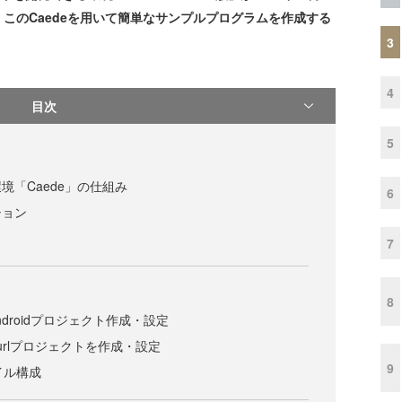
このCaedeを用いて簡単なサンプルプログラムを作成する
3
4
目次
5
境「Caede」の仕組み
6
ション
7
8
Androidプロジェクト作成・設定
でCurlプロジェクトを作成・設定
9
ァイル構成