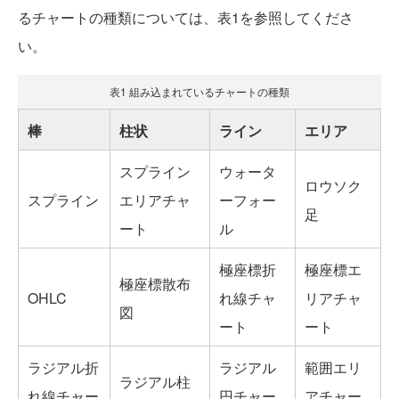
るチャートの種類については、表1を参照してくださ
い。
表1 組み込まれているチャートの種類
棒
柱状
ライン
エリア
スプライン
ウォータ
ロウソク
スプライン
エリアチャ
ーフォー
足
ート
ル
極座標折
極座標エ
極座標散布
OHLC
れ線チャ
リアチャ
図
ート
ート
ラジアル折
ラジアル
範囲エリ
ラジアル柱
れ線チャー
円チャー
アチャー