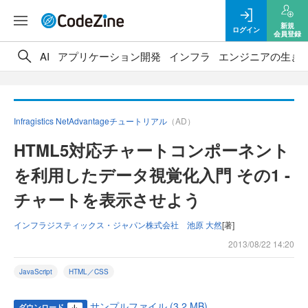
新規
ログイン
会員登録
AI
アプリケーション開発
インフラ
エンジニアの生き
Infragistics NetAdvantageチュートリアル
（AD）
HTML5対応チャートコンポーネント
を利用したデータ視覚化入門 その1 -
チャートを表示させよう
インフラジスティックス・ジャパン株式会社 池原 大然
[著]
2013/08/22 14:20
JavaScript
HTML／CSS
サンプルファイル (3.2 MB)
ダウンロード