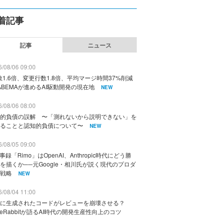
着記事
記事
ニュース
/08/06 09:00
数1.6倍、変更行数1.8倍、平均マージ時間37%削減
ABEMAが進めるAI駆動開発の現在地
NEW
/08/06 08:00
的負債の誤解 〜「測れないから説明できない」を
ることと認知的負債について〜
NEW
/08/05 09:00
議事録「Rimo」はOpenAI、Anthropic時代にどう勝
を描くか──元Google・相川氏が説く現代のプロダ
戦略
NEW
/08/04 11:00
に生成されたコードがレビューを崩壊させる？
deRabbitが語るAI時代の開発生産性向上のコツ