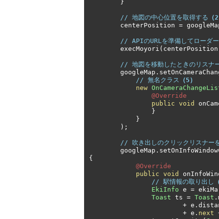
}
// 地図の中心位置を取得する
（
        centerPosition 
=
 googleMa
// APIのURLを準備してローダ
        execMoyori
(
centerPosition
// 地図を移動したときのリスナ
        googleMap
.
setOnCameraChan
// 無名クラス
（5）
new
OnCameraChangeLis
@Override
public
void
 onCam
}
}
);
// 吹き出しのクリックリスナー
        googleMap
.
setOnInfoWindow
{
@Override
public
void
 onInfoWin
// 駅情報の取り出し
EkiInfo
 e 
=
 ekiMa
Toast
 ts 
=
Toast
.
+
 e
.
dista
+
 e
.
next