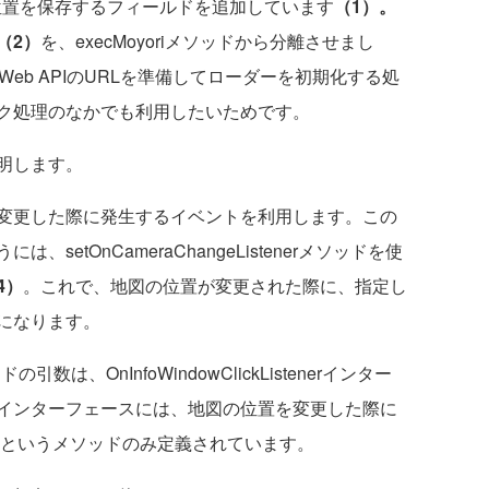
の中心位置を保存するフィールドを追加しています
（1）。
（2）
を、execMoyoriメソッドから分離させまし
、Web APIのURLを準備してローダーを初期化する処
ク処理のなかでも利用したいためです。
明します。
変更した際に発生するイベントを利用します。この
etOnCameraChangeListenerメソッドを使
4）
。これで、地図の位置が変更された際に、指定し
になります。
ッドの引数は、OnInfoWindowClickListenerインター
インターフェースには、地図の位置を変更した際に
ngeというメソッドのみ定義されています。