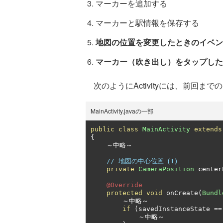
マーカーを追加する
マーカーと駅情報を保存する
地図の位置を変更したときのイベン
マーカー（吹き出し）をタップした
次のようにActivityには、前回ま
MainActivity.javaの一部
public
class
MainActivity
extends
{
～中略～
// 地図の中心位置
（1）
private
CameraPosition
 center
@Override
protected
void
 onCreate
(
Bundl
～中略～
if
(
savedInstanceState 
==
～中略～