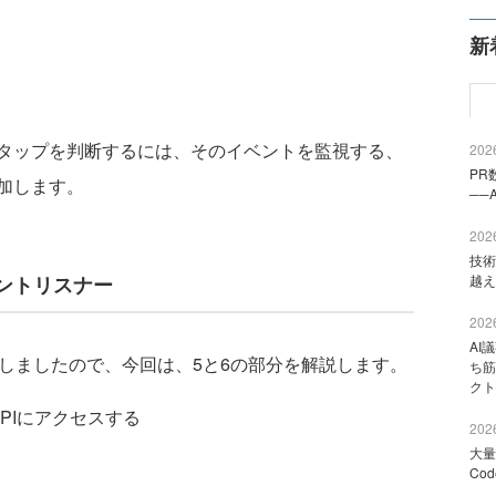
新
タップを判断するには、そのイベントを監視する、
2026
PR
加します。
──
2026
技術
ントリスナー
越え
2026
AI
しましたので、今回は、5と6の部分を解説します。
ち筋
クト
PIにアクセスする
2026
大量
Co