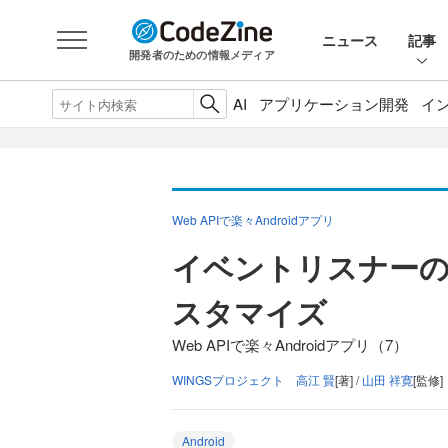
ニュース
記事
開発者のための情報メディア
AI
アプリケーション開発
イ
Web APIで楽々Androidアプリ
イベントリスナーの追加
スタマイズ
Web APIで楽々Androidアプリ（7）
WINGSプロジェクト 高江 賢
[著] /
山田 祥寛
[監修]
Android