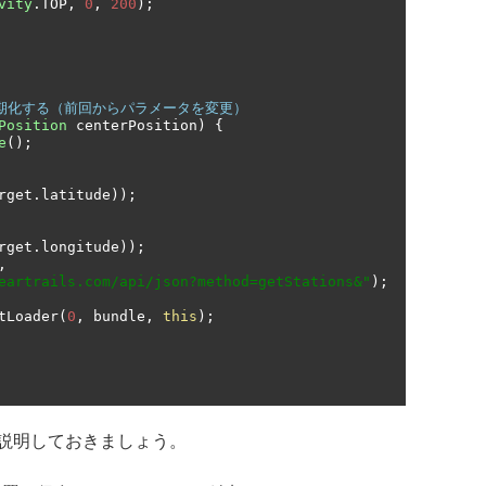
vity
.
TOP
,
0
,
200
);
を初期化する（前回からパラメータを変更）
Position
 centerPosition
)
{
e
();
rget
.
latitude
));
rget
.
longitude
));
,
eartrails.com/api/json?method=getStations&"
);
tLoader
(
0
,
 bundle
,
this
);
説明しておきましょう。