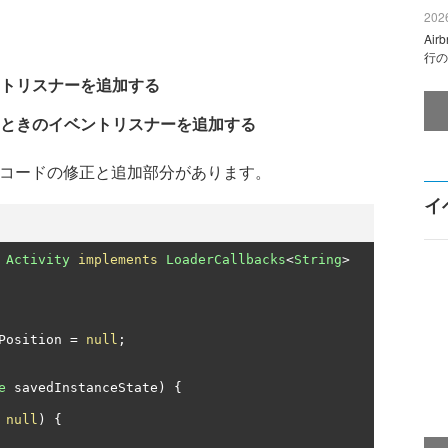
2026
Ai
行の
トリスナーを追加する
ときのイベントリスナーを追加する
でのコードの修正と追加部分があります。
イ
Activity
implements
LoaderCallbacks
<
String
>
Position 
=
null
;
e
 savedInstanceState
)
{
null
)
{