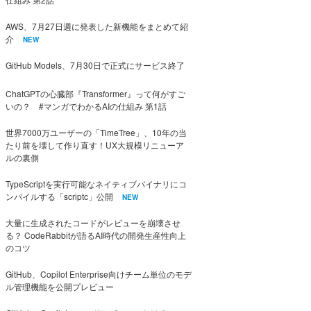
AWS、7月27日週に発表した新機能をまとめて紹
介
NEW
GitHub Models、7月30日で正式にサービス終了
ChatGPTの心臓部『Transformer』って何がすご
いの？ #マンガでわかるAIの仕組み 第1話
世界7000万ユーザーの「TimeTree」、10年の当
たり前を壊して作り直す！UX大規模リニューア
ルの裏側
TypeScriptを実行可能なネイティブバイナリにコ
ンパイルする「scriptc」公開
NEW
大量に生成されたコードがレビューを崩壊させ
る？ CodeRabbitが語るAI時代の開発生産性向上
のコツ
GitHub、Copilot Enterprise向けチーム単位のモデ
ル管理機能を公開プレビュー