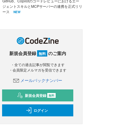
GitHub、Copilotのコードレビューにおけるエー
ジェントスキルとMCPサーバーの連携を正式リリ
ース
NEW
新規会員登録
のご案内
無料
・全ての過去記事が閲覧できます
・会員限定メルマガを受信できます
メールバックナンバー
新規会員登録
無料
ログイン