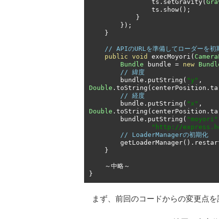
                ts
.
setGravity
(
Gra
                ts
.
show
();
}
});
}
// APIのURLを準備してローダー
public
void
 execMoyori
(
Camera
Bundle
 bundle 
=
new
Bundl
// 緯度
        bundle
.
putString
(
"y"
,
Double
.
toString
(
centerPosition
.
ta
// 経度
        bundle
.
putString
(
"x"
,
Double
.
toString
(
centerPosition
.
ta
        bundle
.
putString
(
"moyori"
"http://express.h
// LoaderManagerの初期化
        getLoaderManager
().
restar
}
～中略～
}
まず、前回のコードからの変更点を