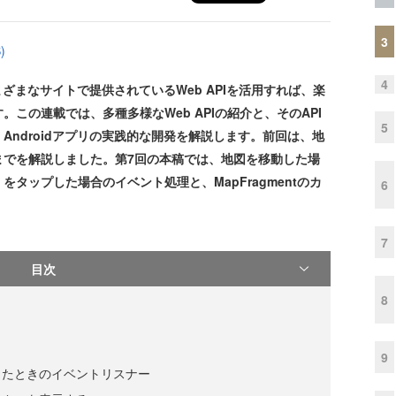
3
)
4
まざまなサイトで提供されているWeb APIを活用すれば、楽
この連載では、多種多様なWeb APIの紹介と、そのAPI
5
ndroidアプリの実践的な開発を解説します。前回は、地
までを解説しました。第7回の本稿では、地図を移動した場
タップした場合のイベント処理と、MapFragmentのカ
6
7
目次
8
9
したときのイベントリスナー