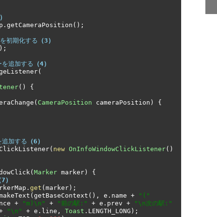
2）
p
.
getCameraPosition
();
ーを初期化する
（3）
);
ーを追加する
（4）
geListener
(
tener
()
{
eraChange
(
CameraPosition
 cameraPosition
)
{
を追加する
（6）
ClickListener
(
new
OnInfoWindowClickListener
()
dowClick
(
Marker
 marker
)
{
（7）
rkerMap
.
get
(
marker
);
makeText
(
getBaseContext
(),
 e
.
name 
+
"("
nce 
+
"m)\n"
+
"前の駅:"
+
 e
.
prev 
+
"\n次の駅:"
+
"\n"
+
 e
.
line
,
Toast
.
LENGTH_LONG
);