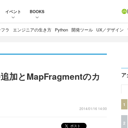
イベント
BOOKS
ンフラ
エンジニアの生き方
Python
開発ツール
UX／デザイン
とMapFragmentのカ
ア
1
2014/01/16 14:00
2
ポスト