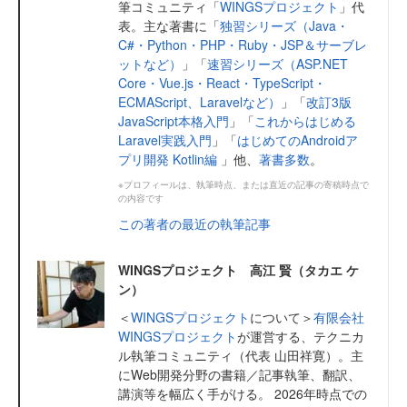
筆コミュニティ「
WINGSプロジェクト
」代
表。主な著書に「
独習シリーズ（Java・
C#・Python・PHP・Ruby・JSP＆サーブレ
ットなど）
」「
速習シリーズ（ASP.NET
Core・Vue.js・React・TypeScript・
ECMAScript、Laravelなど）
」「
改訂3版
JavaScript本格入門
」「
これからはじめる
Laravel実践入門
」「
はじめてのAndroidア
プリ開発 Kotlin編
」他、
著書多数
。
※プロフィールは、執筆時点、または直近の記事の寄稿時点で
の内容です
この著者の最近の執筆記事
WINGSプロジェクト 高江 賢（タカエ ケ
ン）
＜
WINGSプロジェクト
について＞
有限会社
WINGSプロジェクト
が運営する、テクニカ
ル執筆コミュニティ（代表 山田祥寛）。主
にWeb開発分野の書籍／記事執筆、翻訳、
講演等を幅広く手がける。 2026年時点での