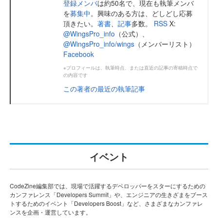
登録メンバ
は約50名で、現在も執筆メンバ
を
募集中
。興味のある方は、どしどし応募
頂きたい。
著書
、
記事
多数。
RSS
X:
@WingsPro_info
（公式）、
@WingsPro_info/wings
（メンバーリスト）
Facebook
※プロフィールは、執筆時点、または直近の記事の寄稿時点で
の内容です
この著者の最近の執筆記事
イベント
CodeZine編集部では、現場で活躍するデベロッパーをスターにするための
カンファレンス「Developers Summit」や、エンジニアの生きざまをブース
トするためのイベント「Developers Boost」など、さまざまなカンファレ
ンスを企画・運営しています。