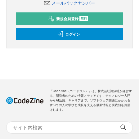
メールバックナンバー
新規会員登録
無料
ログイン
「CodeZine（コードジン）」は、株式会社翔泳社が運営す
る、開発者のための情報メディアです。テクノロジー入門
からAI活用、キャリアまで、ソフトウェア開発にかかわる
すべての人の学びと成長を支える最新情報と実践知をお届
けします。