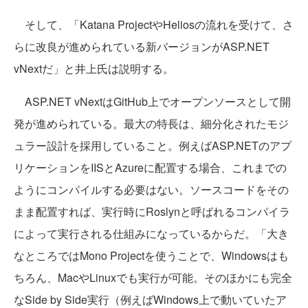
そして、「Katana ProjectやHeliosの流れを受けて、さ
らに改良が進められている新バージョンがASP.NET
vNextだ」と井上氏は説明する。
ASP.NET vNextはGitHub上でオープンソースとして開
発が進められている。最大の特長は、細分化されたモジ
ュラー設計を採用していること。例えばASP.NETのアプ
リケーションをIISとAzureに配置する場合、これまでの
ようにコンパイルする必要はない。ソースコードをその
まま配置すれば、実行時にRoslynと呼ばれるコンパイラ
によって実行される仕組みになっているからだ。「大き
なところではMono Projectを使うことで、Windowsはも
ちろん、MacやLinuxでも実行が可能。そのほかにも完全
なSide by Side実行（例えばWindows上で動いていたア