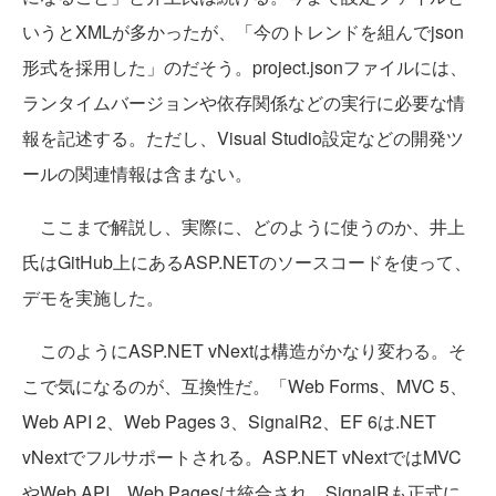
いうとXMLが多かったが、「今のトレンドを組んでjson
形式を採用した」のだそう。project.jsonファイルには、
ランタイムバージョンや依存関係などの実行に必要な情
報を記述する。ただし、Visual Studio設定などの開発ツ
ールの関連情報は含まない。
ここまで解説し、実際に、どのように使うのか、井上
氏はGitHub上にあるASP.NETのソースコードを使って、
デモを実施した。
このようにASP.NET vNextは構造がかなり変わる。そ
こで気になるのが、互換性だ。「Web Forms、MVC 5、
Web API 2、Web Pages 3、SignalR2、EF 6は.NET
vNextでフルサポートされる。ASP.NET vNextではMVC
やWeb API、Web Pagesは統合され、SignalRも正式に