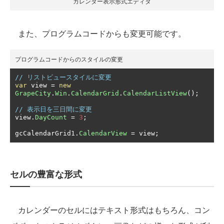
カレンダー表示形式エディタ
また、プログラムコードからも変更可能です。
プログラムコードからのスタイルの変更
// リストビュースタイルに変更
var
 view 
=
new
GrapeCity
.
Win
.
CalendarGrid
.
CalendarListView
();
// 表示日を三日間に変更
view
.
DayCount
=
3
;
gcCalendarGrid1
.
CalendarView
=
 view
;
セルの豊富な形式
カレンダーのセルにはテキスト形式はもちろん、コン