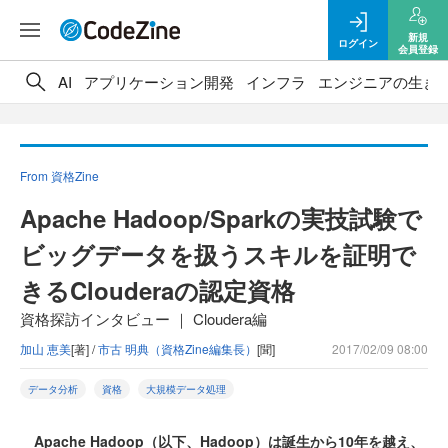
新規
ログイン
会員登録
AI
アプリケーション開発
インフラ
エンジニアの生き
From 資格Zine
Apache Hadoop/Sparkの実技試験で
ビッグデータを扱うスキルを証明で
きるClouderaの認定資格
資格探訪インタビュー ｜ Cloudera編
加山 恵美
[著] /
市古 明典（資格Zine編集長）
[聞]
2017/02/09 08:00
データ分析
資格
大規模データ処理
Apache Hadoop（以下、Hadoop）は誕生から10年を越え、