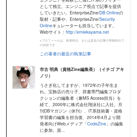
として独立。エンジニア視点で記事を提供
していきたい。EnterpriseZine/
DB Online
の
取材・記事や、EnterpriseZine/
Security
Online
キュレーターも担当しています。
Webサイト：
http://emiekayama.net
※プロフィールは、執筆時点、または直近の記事の寄稿時点で
の内容です
この著者の最近の執筆記事
市古 明典（資格Zine編集長）（イチゴ アキ
ノリ）
うさぎ化してますが、1972年の子年生ま
れ。宝飾店の売り子、辞書専門編集プロダ
クションの編集者（兼MS Access担当）を
経て、2000年に株式会社翔泳社に入社。月
刊DBマガジン（休刊）、IT系技術書・資格
学習書の編集を担当後、2014年4月より開
発者向けWebメディア「
CodeZine
」の編集
に参加。資...