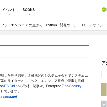
イベント
BOOKS
ンフラ
エンジニアの生き方
Python
開発ツール
UX／デザイン
ア
茨城大学理学部卒。金融機関のシステム子会社でシステムエ
T系のライターとして独立。エンジニア視点で記事を提供し
e/
DB Online
の取材・記事や、EnterpriseZine/
Security
1
当しています。
kayama.net
2