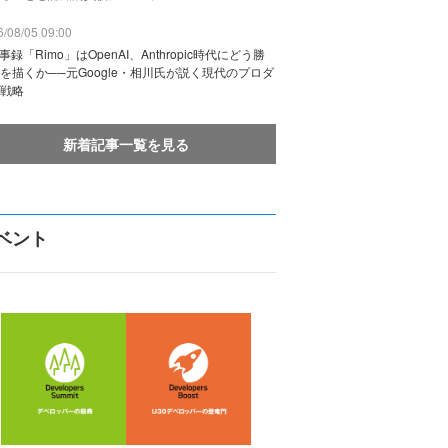
/08/05 09:00
議事録「Rimo」はOpenAI、Anthropic時代にどう勝
を描くか──元Google・相川氏が説く現代のプロダ
戦略
新着記事一覧を見る
ベント