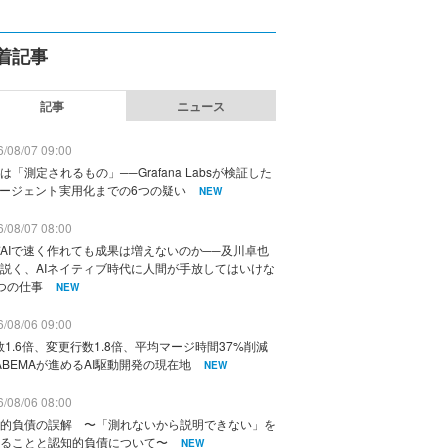
着記事
記事
ニュース
/08/07 09:00
は「測定されるもの」──Grafana Labsが検証した
エージェント実用化までの6つの疑い
NEW
/08/07 08:00
AIで速く作れても成果は増えないのか──及川卓也
説く、AIネイティブ時代に人間が手放してはいけな
つの仕事
NEW
/08/06 09:00
数1.6倍、変更行数1.8倍、平均マージ時間37%削減
ABEMAが進めるAI駆動開発の現在地
NEW
/08/06 08:00
的負債の誤解 〜「測れないから説明できない」を
ることと認知的負債について〜
NEW