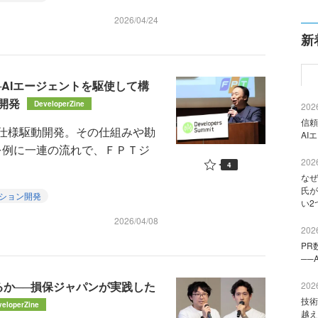
2026/04/24
新
AIエージェントを駆使して構
開発
DeveloperZine
2026
信頼
仕様駆動開発。その仕組みや勘
AI
を例に一連の流れで、ＦＰＴジ
2026
4
なぜ
氏が
ション開発
い2
2026/04/08
2026
PR
──
るか──損保ジャパンが実践した
2026
技術
veloperZine
越え