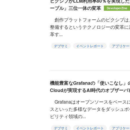
ピクシブがLLM利用率80％を実現し
ープル」三位一体の変革
DeveloperZine
創作プラットフォームのピクシブは、GitL
整備するというテクノロジーの変革に
革す...
デブサミ
イベントレポート
アプリケー
機能豊富なGrafanaの「使いこなし」の
Cloudが実現するAI時代のオブザー
Grafanaはオープンソースをベー
スといった多様なデータをダッシュボ
ビリティ領域の...
デブサミ
イベントレポート
アプリケー