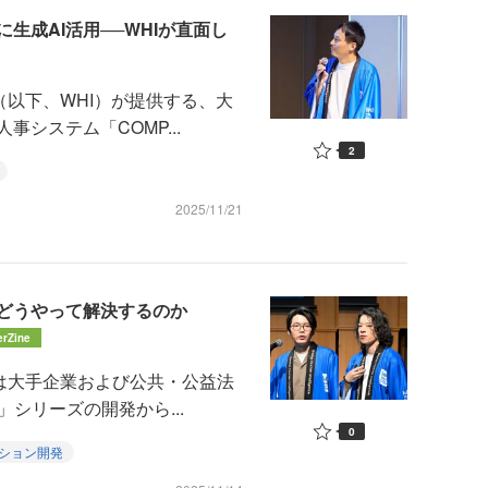
生成AI活用──WHIが直面し
ence（以下、WHI）が提供する、大
システム「COMP...
2
2025/11/21
どうやって解決するのか
erZine
genceは大手企業および公共・公益法
」シリーズの開発から...
0
ション開発