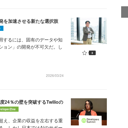
開発を加速させる新たな選択肢
e
用するには、固有のデータや知
ーション」の開発が不可欠だ。し
3
2026/03/24
24％の壁を突破するTwilioの
veloperZine
超え、企業の収益を左右する重
る。しかし日本ではAIのサポー