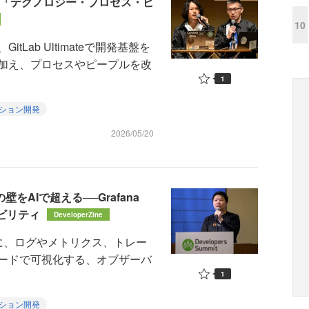
た「テクノロジー・プロセス・ピ
10
ab Ultimateで開発基盤を
加え、プロセスやピープルを改
1
ション開発
2026/05/20
壁をAIで超える──Grafana
バビリティ
DeveloperZine
スに、ログやメトリクス、トレー
ードで可視化する、オブザーバ
1
ション開発