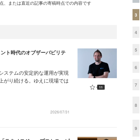
時点、または直近の記事の寄稿時点での内容です
3
4
5
ェント時代のオブザーバビリテ
6
システムの安定的な運用が実現
上がり続ける。ゆえに現場では
7
11
8
2026/07/31
9