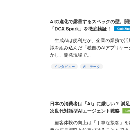
AIの進化で露呈するスペックの壁。
「DGX Spark」を徹底検証！
CodeZin
生成AIは便利だが、企業の業務で活
識を組み込んだ「独自のAIアプリケ
かし、開発現場で...
インタビュー
AI・データ
日本の消費者は「AI」に厳しい？ 満足度
次世代対話型AIエージェント戦略
De
顧客体験の向上は「丁寧な接客」を
要な成長戦略と位置づけることもでき