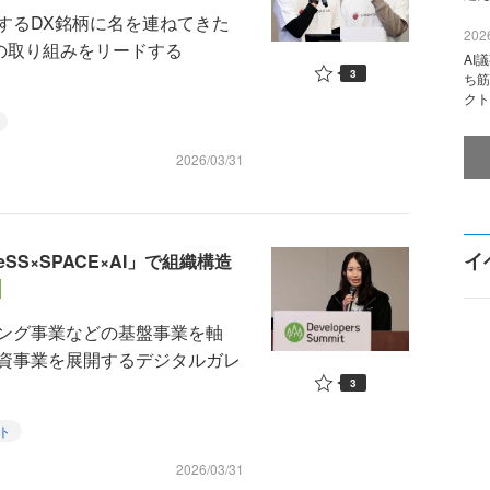
るDX銘柄に名を連ねてきた
2026
の取り組みをリードする
AI
3
ち筋
クト
2026/03/31
イ
S×SPACE×AI」で組織構造
ング事業などの基盤事業を軸
資事業を展開するデジタルガレ
3
ト
2026/03/31