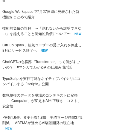
Google Workspaceで7月27日週に発表された新
機能をまとめて紹介
技術的負債の誤解 〜「測れないから説明できな
い」を越えることと認知的負債について〜
NEW
GitHub Spark、新規ユーザーの受け入れを停止し
8月にサービス終了へ
NEW
ChatGPTの心臓部『Transformer』って何がすご
いの？ #マンガでわかるAIの仕組み 第1話
TypeScriptを実行可能なネイティブバイナリにコ
ンパイルする「scriptc」公開
数兆規模のデータを現場のコンテキストに変換
──「Computer」が変えるAIの正確さ、コスト、
安全性
PR数1.6倍、変更行数1.8倍、平均マージ時間37%
削減──ABEMAが進めるAI駆動開発の現在地
NEW