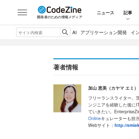
ニュース
記事
開発者のための情報メディア
AI
アプリケーション開発
イ
著者情報
加山 恵美（カヤマ エミ）
フリーランスライター。
ンジニアを経験した後にI
ていきたい。EnterpriseZin
Online
キュレーターも担
Webサイト：
http://emie