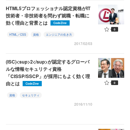
HTML5プロフェッショナル認定資格がIT
技術者・非技術者を問わず就職・転職に
効く理由と背景とは
CodeZine
0
HTML／CSS
資格
エンジニアの生き方
2017/02/03
(ISC)<sup>2</sup>が認定するグローバ
ルな情報セキュリティ資格
「CISSP/SSCP」が採用にもよく効く理
由とは
0
CodeZine
資格
セキュリティ
2016/11/10