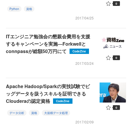
0
Python
資格
2017/04/25
ITエンジニア勉強会の懇親会費用を支援
するキャンペーンを実施―Forkwellと
connpassが総額50万円にて
CodeZine
0
2017/03/24
Apache Hadoop/Sparkの実技試験でビ
ッグデータを扱うスキルを証明できる
Clouderaの認定資格
CodeZine
0
データ分析
資格
大規模データ処理
2017/02/09