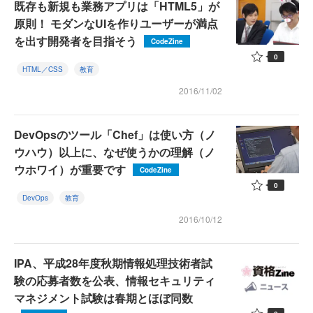
既存も新規も業務アプリは「HTML5」が
原則！ モダンなUIを作りユーザーが満点
を出す開発者を目指そう
CodeZine
0
HTML／CSS
教育
2016/11/02
DevOpsのツール「Chef」は使い方（ノ
ウハウ）以上に、なぜ使うかの理解（ノ
ウホワイ）が重要です
CodeZine
0
DevOps
教育
2016/10/12
IPA、平成28年度秋期情報処理技術者試
験の応募者数を公表、情報セキュリティ
マネジメント試験は春期とほぼ同数