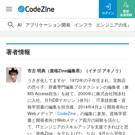
新規
ログイン
会員登録
AI
アプリケーション開発
インフラ
エンジニアの生き
著者情報
市古 明典（資格Zine編集長）（イチゴ アキノリ）
うさぎ化してますが、1972年の子年生まれ。宝飾店
の売り子、辞書専門編集プロダクションの編集者（兼
MS Access担当）を経て、2000年に株式会社翔泳社
に入社。月刊DBマガジン（休刊）、IT系技術書・資
格学習書の編集を担当後、2014年4月より開発者向け
Webメディア「
CodeZine
」の編集に参加。資格学習
書と開発者向けWebメディア両方の経験を活かし
て、ITエンジニアのスキルアップを支援できればと思
い「資格Zine」を立ち上げた。なお、9月から翌年2