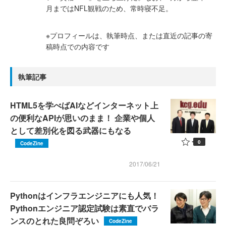
月まではNFL観戦のため、常時寝不足。
※プロフィールは、執筆時点、または直近の記事の寄
稿時点での内容です
執筆記事
HTML5を学べばAIなどインターネット上
の便利なAPIが思いのまま！ 企業や個人
として差別化を図る武器にもなる
0
CodeZine
2017/06/21
Pythonはインフラエンジニアにも人気！
Pythonエンジニア認定試験は素直でバラ
ンスのとれた良問ぞろい
CodeZine