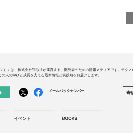
ードジン）」は、株式会社翔泳社が運営する、開発者のための情報メディアです。テク
ての人の学びと成長を支える最新情報と実践知をお届けします。
メールバックナンバー
寄
録
イベント
BOOKS