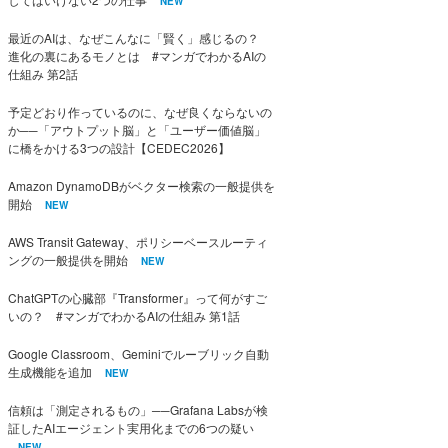
NEW
最近のAIは、なぜこんなに「賢く」感じるの？
進化の裏にあるモノとは #マンガでわかるAIの
仕組み 第2話
予定どおり作っているのに、なぜ良くならないの
か──「アウトプット脳」と「ユーザー価値脳」
に橋をかける3つの設計【CEDEC2026】
Amazon DynamoDBがベクター検索の一般提供を
開始
NEW
AWS Transit Gateway、ポリシーベースルーティ
ングの一般提供を開始
NEW
ChatGPTの心臓部『Transformer』って何がすご
いの？ #マンガでわかるAIの仕組み 第1話
Google Classroom、Geminiでルーブリック自動
生成機能を追加
NEW
信頼は「測定されるもの」──Grafana Labsが検
証したAIエージェント実用化までの6つの疑い
NEW