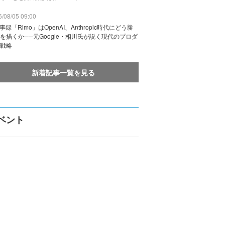
/08/05 09:00
議事録「Rimo」はOpenAI、Anthropic時代にどう勝
を描くか──元Google・相川氏が説く現代のプロダ
戦略
新着記事一覧を見る
ベント