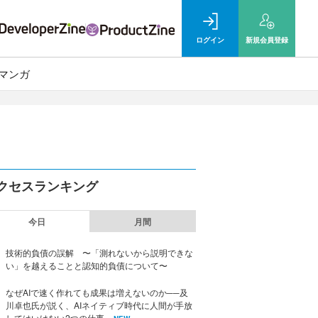
ログイン
新規
会員登録
マンガ
クセスランキング
今日
月間
技術的負債の誤解 〜「測れないから説明できな
い」を越えることと認知的負債について〜
なぜAIで速く作れても成果は増えないのか──及
川卓也氏が説く、AIネイティブ時代に人間が手放
してはいけない2つの仕事