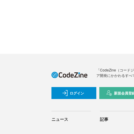
「CodeZine（コ
ア開発にかかわるすべ
ログイン
新規会員登
ニュース
記事