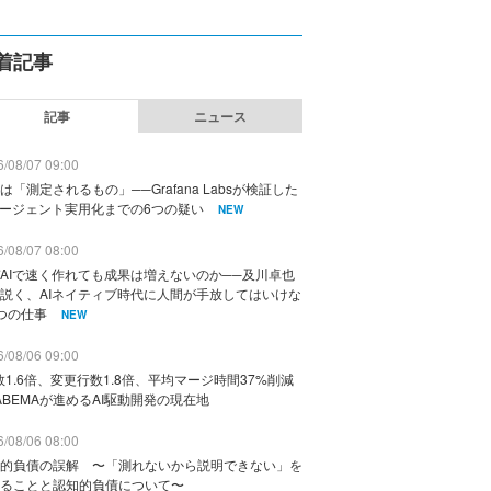
着記事
記事
ニュース
/08/07 09:00
は「測定されるもの」──Grafana Labsが検証した
エージェント実用化までの6つの疑い
NEW
/08/07 08:00
AIで速く作れても成果は増えないのか──及川卓也
説く、AIネイティブ時代に人間が手放してはいけな
つの仕事
NEW
/08/06 09:00
数1.6倍、変更行数1.8倍、平均マージ時間37%削減
ABEMAが進めるAI駆動開発の現在地
/08/06 08:00
的負債の誤解 〜「測れないから説明できない」を
ることと認知的負債について〜