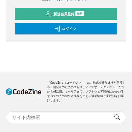
新規会員登録
無料
ログイン
「CodeZine（コードジン）」は、株式会社翔泳社が運営す
る、開発者のための情報メディアです。テクノロジー入門
からAI活用、キャリアまで、ソフトウェア開発にかかわる
すべての人の学びと成長を支える最新情報と実践知をお届
けします。