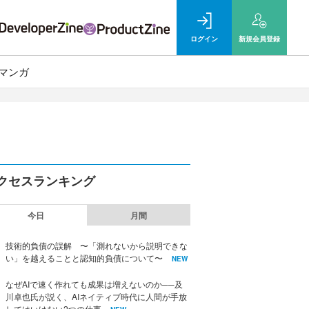
ログイン
新規
会員登録
マンガ
クセスランキング
今日
月間
技術的負債の誤解 〜「測れないから説明できな
い」を越えることと認知的負債について〜
NEW
なぜAIで速く作れても成果は増えないのか──及
川卓也氏が説く、AIネイティブ時代に人間が手放
してはいけない2つの仕事