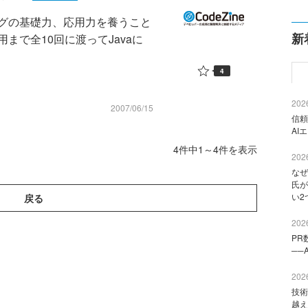
グの基礎力、応用力を養うこと
新
まで全10回に渡ってJavaに
4
2026
2007/06/15
信頼
AI
4件中1～4件を表示
2026
なぜ
氏が
い2
戻る
2026
PR
──
2026
技術
越え