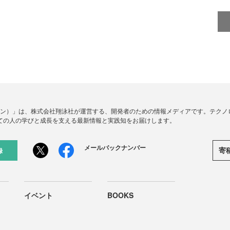
ードジン）」は、株式会社翔泳社が運営する、開発者のための情報メディアです。テク
ての人の学びと成長を支える最新情報と実践知をお届けします。
メールバックナンバー
寄
録
イベント
BOOKS