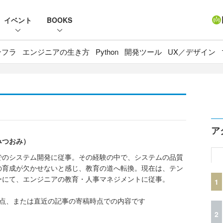
イベント
BOOKS
ンフラ
エンジニアの生き方
Python
開発ツール
UX／デザイン
ア
みつおみ）
でのシステム開発に従事。その経験の中で、システムの品質
の育成が欠かせないと感じ、教育の道へ転換。現在は、テン
ーにて、エンジニアの教育・人事マネジメントに従事。
1
時点、または直近の記事の寄稿時点での内容です
2