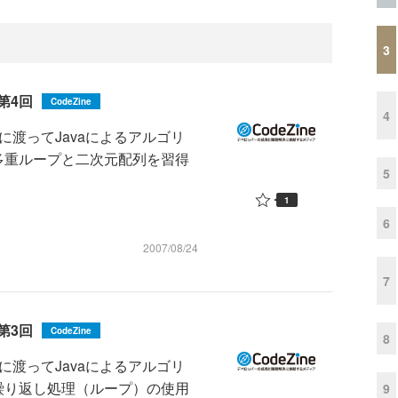
3
第4回
CodeZine
4
に渡ってJavaによるアルゴリ
多重ループと二次元配列を習得
5
1
6
2007/08/24
7
第3回
CodeZine
8
に渡ってJavaによるアルゴリ
繰り返し処理（ループ）の使用
9