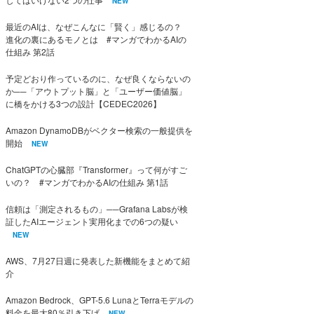
NEW
最近のAIは、なぜこんなに「賢く」感じるの？
進化の裏にあるモノとは #マンガでわかるAIの
仕組み 第2話
予定どおり作っているのに、なぜ良くならないの
か──「アウトプット脳」と「ユーザー価値脳」
に橋をかける3つの設計【CEDEC2026】
Amazon DynamoDBがベクター検索の一般提供を
開始
NEW
ChatGPTの心臓部『Transformer』って何がすご
いの？ #マンガでわかるAIの仕組み 第1話
信頼は「測定されるもの」──Grafana Labsが検
証したAIエージェント実用化までの6つの疑い
NEW
AWS、7月27日週に発表した新機能をまとめて紹
介
Amazon Bedrock、GPT-5.6 LunaとTerraモデルの
料金を最大80％引き下げ
NEW