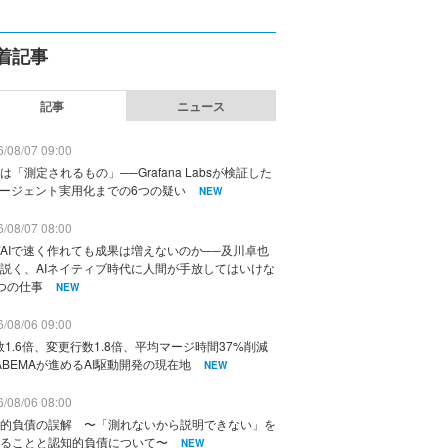
着記事
記事
ニュース
/08/07 09:00
は「測定されるもの」──Grafana Labsが検証した
エージェント実用化までの6つの疑い
NEW
/08/07 08:00
AIで速く作れても成果は増えないのか──及川卓也
説く、AIネイティブ時代に人間が手放してはいけな
つの仕事
NEW
/08/06 09:00
数1.6倍、変更行数1.8倍、平均マージ時間37%削減
ABEMAが進めるAI駆動開発の現在地
NEW
/08/06 08:00
的負債の誤解 〜「測れないから説明できない」を
ることと認知的負債について〜
NEW