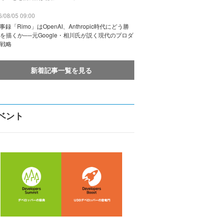
/08/05 09:00
議事録「Rimo」はOpenAI、Anthropic時代にどう勝
を描くか──元Google・相川氏が説く現代のプロダ
戦略
新着記事一覧を見る
ベント