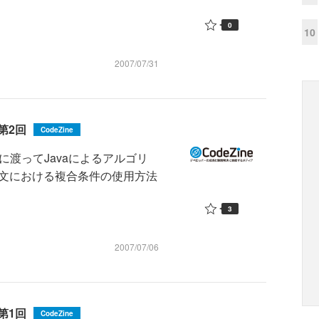
0
10
2007/07/31
第2回
CodeZine
に渡ってJavaによるアルゴリ
f文における複合条件の使用方法
3
2007/07/06
第1回
CodeZine