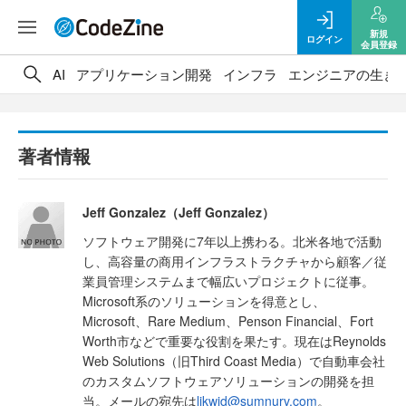
新規
ログイン
会員登録
AI
アプリケーション開発
インフラ
エンジニアの生き
著者情報
Jeff Gonzalez（Jeff Gonzalez）
ソフトウェア開発に7年以上携わる。北米各地で活動
し、高容量の商用インフラストラクチャから顧客／従
業員管理システムまで幅広いプロジェクトに従事。
Microsoft系のソリューションを得意とし、
Microsoft、Rare Medium、Penson Financial、Fort
Worth市などで重要な役割を果たす。現在はReynolds
Web Solutions（旧Third Coast Media）で自動車会社
のカスタムソフトウェアソリューションの開発を担
当。メールの宛先は
likwid@sumnurv.com
。