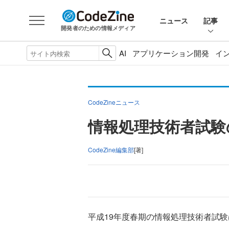
ニュース
記事
開発者のための情報メディア
AI
アプリケーション開発
イ
CodeZineニュース
情報処理技術者試験
CodeZine編集部
[著]
平成19年度春期の情報処理技術者試