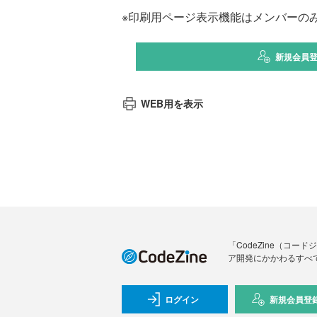
※印刷用ページ表示機能はメンバーの
新規会員
WEB用を表示
「CodeZine（コ
ア開発にかかわるすべ
ログイン
新規会員登