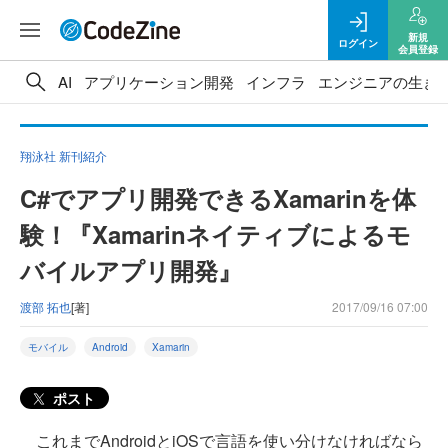
新規
ログイン
会員登録
AI
アプリケーション開発
インフラ
エンジニアの生き
翔泳社 新刊紹介
C#でアプリ開発できるXamarinを体
験！『Xamarinネイティブによるモ
バイルアプリ開発』
渡部 拓也
[著]
2017/09/16 07:00
モバイル
Android
Xamarin
ポスト
これまでAndroidとiOSで言語を使い分けなければなら