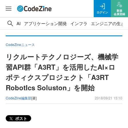
新規
ログイン
会員登録
AI
アプリケーション開発
インフラ
エンジニアの生き
CodeZineニュース
リクルートテクノロジーズ、機械学
習API群「A3RT」を活用したAI×ロ
ボティクスプロジェクト「A3RT
RobotIcs Soluston」を開始
CodeZine編集部
[著]
2018/09/21 15:10
ポスト