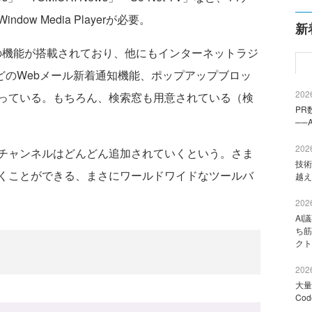
w Media Playerが必要。
新
くの機能が搭載されており、他にもインターネットラジ
ールなどのWebメール新着通知機能、ポップアップブロッ
2026
っている。もちろん、検索窓も用意されている（検
PR
──
2026
チャンネルはどんどん追加されていくという。さま
技術
くことができる、まさにワールドワイドなツールバ
越え
2026
AI
ち筋
クト
2026
大量
Co