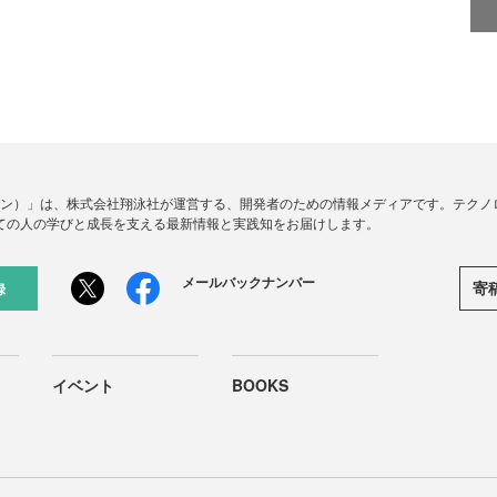
ードジン）」は、株式会社翔泳社が運営する、開発者のための情報メディアです。テク
ての人の学びと成長を支える最新情報と実践知をお届けします。
メールバックナンバー
寄
録
イベント
BOOKS