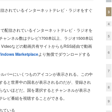
中で配信されているインターネットテレビ・ラジオをすぐ
3
4
世界中で配信されているインターネットテレビ・ラジオを
5
ャンネル数はテレビ1700本以上、ラジオ1500本以
le Videoなどの動画共有サイトからもRSS経由で動画
6
indows Marketplace
より無償でダウンロードする
7
ツールバーにいくつものアイコンが表示される。この中
すると世界中の国名が表示されるのだが、登録され
8
らないほどだ。国を選択するとチャンネルが表示さ
テレビ番組を視聴することができる。
9
れている