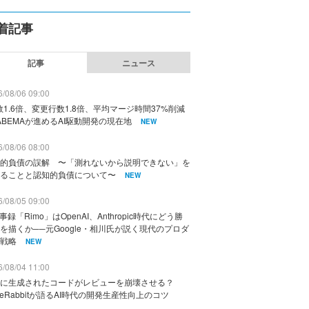
着記事
記事
ニュース
/08/06 09:00
数1.6倍、変更行数1.8倍、平均マージ時間37%削減
ABEMAが進めるAI駆動開発の現在地
NEW
/08/06 08:00
的負債の誤解 〜「測れないから説明できない」を
ることと認知的負債について〜
NEW
/08/05 09:00
議事録「Rimo」はOpenAI、Anthropic時代にどう勝
を描くか──元Google・相川氏が説く現代のプロダ
戦略
NEW
/08/04 11:00
に生成されたコードがレビューを崩壊させる？
deRabbitが語るAI時代の開発生産性向上のコツ