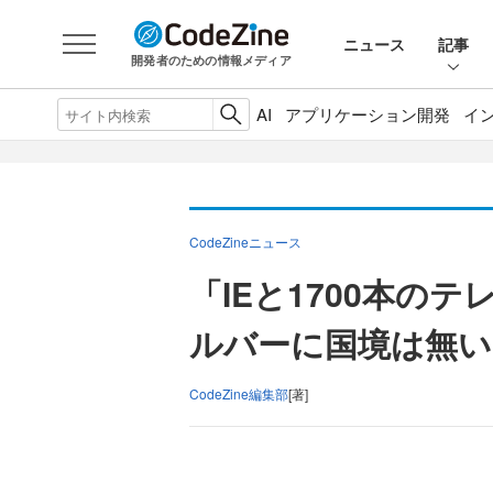
ニュース
記事
開発者のための情報メディア
AI
アプリケーション開発
イ
CodeZineニュース
「IEと1700本のテレ
ルバーに国境は無い
CodeZine編集部
[著]