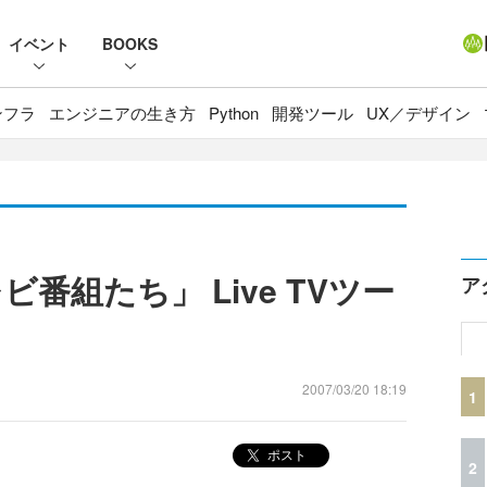
イベント
BOOKS
ンフラ
エンジニアの生き方
Python
開発ツール
UX／デザイン
ビ番組たち」 Live TVツー
ア
2007/03/20 18:19
1
ポスト
2