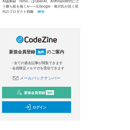
AI議事録「Rimo」はOpenAI、Anthropic時代にど
う勝ち筋を描くか──元Google・相川氏が説く現
代のプロダクト戦略
NEW
新規会員登録
のご案内
無料
・全ての過去記事が閲覧できます
・会員限定メルマガを受信できます
メールバックナンバー
新規会員登録
無料
ログイン