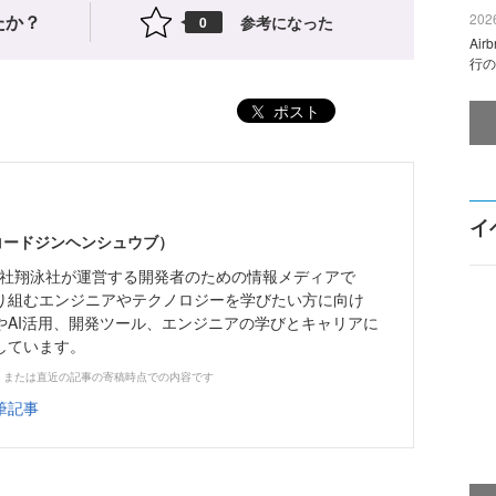
たか？
2026
参考になった
0
Ai
行の
ポスト
イ
（コードジンヘンシュウブ）
株式会社翔泳社が運営する開発者のための情報メディアで
り組むエンジニアやテクノロジーを学びたい方に向け
やAI活用、開発ツール、エンジニアの学びとキャリアに
しています。
、または直近の記事の寄稿時点での内容です
筆記事