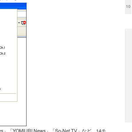
10
YOMIURI News」「So-Net TV」など、14チ