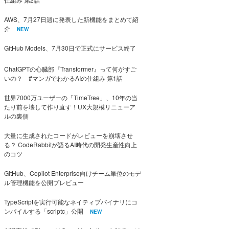
AWS、7月27日週に発表した新機能をまとめて紹
介
NEW
GitHub Models、7月30日で正式にサービス終了
ChatGPTの心臓部『Transformer』って何がすご
いの？ #マンガでわかるAIの仕組み 第1話
世界7000万ユーザーの「TimeTree」、10年の当
たり前を壊して作り直す！UX大規模リニューア
ルの裏側
大量に生成されたコードがレビューを崩壊させ
る？ CodeRabbitが語るAI時代の開発生産性向上
のコツ
GitHub、Copilot Enterprise向けチーム単位のモデ
ル管理機能を公開プレビュー
TypeScriptを実行可能なネイティブバイナリにコ
ンパイルする「scriptc」公開
NEW