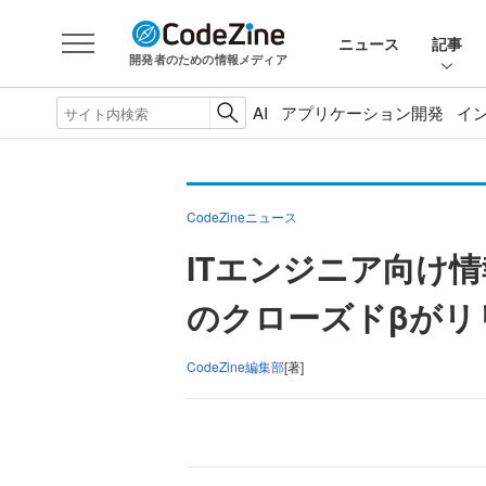
ニュース
記事
開発者のための情報メディア
AI
アプリケーション開発
イ
CodeZineニュース
ITエンジニア向け情
のクローズドβがリ
CodeZine編集部
[著]