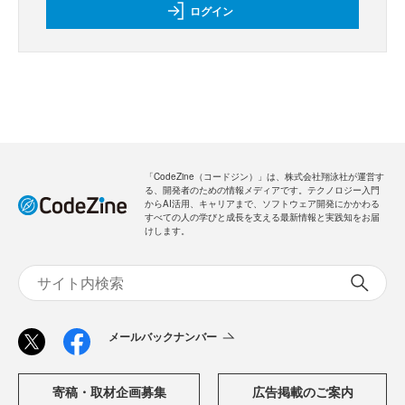
ログイン
「CodeZine（コードジン）」は、株式会社翔泳社が運営す
る、開発者のための情報メディアです。テクノロジー入門
からAI活用、キャリアまで、ソフトウェア開発にかかわる
すべての人の学びと成長を支える最新情報と実践知をお届
けします。
メールバックナンバー
寄稿・取材企画募集
広告掲載のご案内