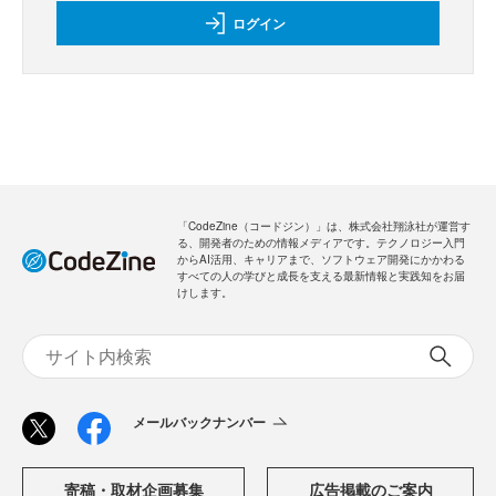
ログイン
「CodeZine（コードジン）」は、株式会社翔泳社が運営す
る、開発者のための情報メディアです。テクノロジー入門
からAI活用、キャリアまで、ソフトウェア開発にかかわる
すべての人の学びと成長を支える最新情報と実践知をお届
けします。
メールバックナンバー
寄稿・取材企画募集
広告掲載のご案内