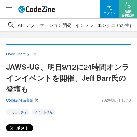
新規
ログイン
会員登録
AI
アプリケーション開発
インフラ
エンジニアの生き
CodeZineニュース
JAWS-UG、明日9/12に24時間オンラ
インイベントを開催、Jeff Barr氏の
登壇も
CodeZine編集部
[著]
2020/09/11 15:40
コミュニティ
イベント情報
ポスト